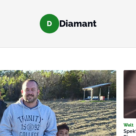
Diamant
D
Welt
Spekt