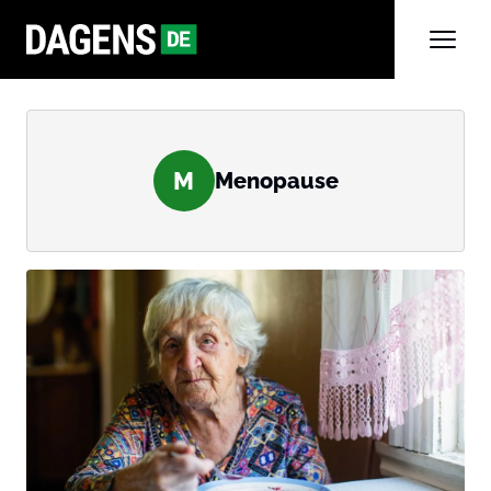
M
Menopause