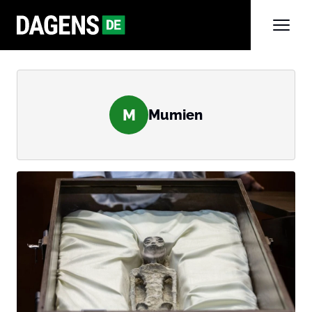
M
Mumien