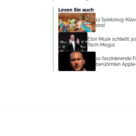
Lesen Sie auch
12 Spielzeug-Klas
sind
Elon Musk schließt 3
Tech-Mogul
10 faszinierende 
berühmten Apple