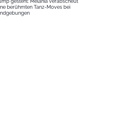
ump gesteht: Melania verabscheut
ine berühmten Tanz-Moves bei
ndgebungen