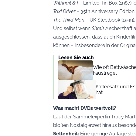
Withnail & I
– Limited Tin Box (1987): 
Taxi Driver
– 35th Anniversary Edition 
The Third Man
– UK Steelbook (1949):
Und selbst wenn
Shrek 2
scherzhaft a
ausgeschlossen, dass auch Kinderfi
können – insbesondere in der Origin
Lesen Sie auch
Wie oft Bettwäsche
Faustregel
Kaffeesatz und Ess
hat
Was macht DVDs wertvoll?
Laut der Sammelexpertin Tracy Marti
bloßen Nostalgiewert hinaus besond
Seltenheit:
Eine geringe Auflage ste