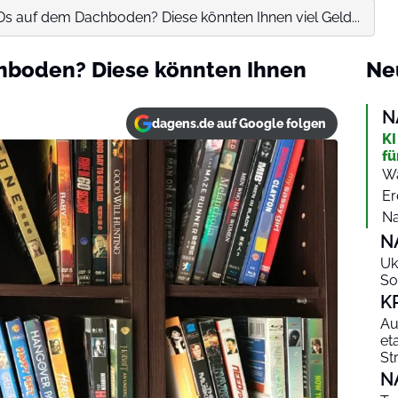
Ds auf dem Dachboden? Diese könnten Ihnen viel Geld...
hboden? Diese könnten Ihnen
Ne
N
dagens.de auf Google folgen
KI
fü
Wa
Er
Na
N
Uk
So
K
Au
et
St
N