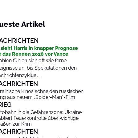
ueste Artikel
ACHRICHTEN
 sieht Harris in knapper Prognose
r das Rennen 2028 vor Vance
hlen fühlen sich oft wie ferne
eignisse an, bis Spekulationen den
chrichtenzyklus…...
ACHRICHTEN
rainische Kinos schneiden russischen
ng aus neuem „Spider-Man“-Film
RIEG
tobahn in die Gefahrenzone: Ukraine
abliert Feuerkontrolle über wichtige
raßen zur Krim
ACHRICHTEN