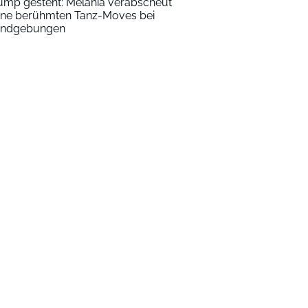
ump gesteht: Melania verabscheut
ine berühmten Tanz-Moves bei
ndgebungen