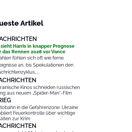
ueste Artikel
ACHRICHTEN
 sieht Harris in knapper Prognose
r das Rennen 2028 vor Vance
hlen fühlen sich oft wie ferne
eignisse an, bis Spekulationen den
chrichtenzyklus…...
ACHRICHTEN
rainische Kinos schneiden russischen
ng aus neuem „Spider-Man“-Film
RIEG
tobahn in die Gefahrenzone: Ukraine
abliert Feuerkontrolle über wichtige
raßen zur Krim
ACHRICHTEN