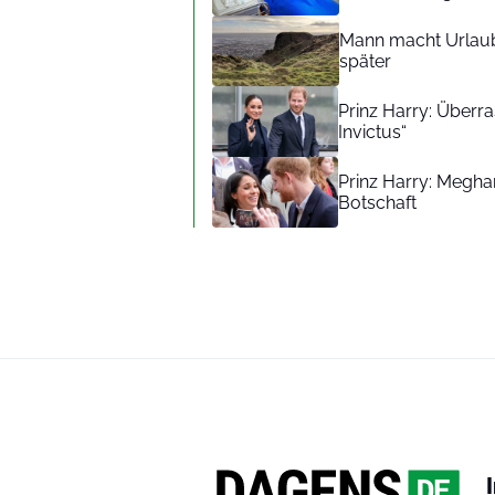
Mann macht Urlaub
später
Prinz Harry: Überra
Invictus“
Prinz Harry: Meghan
Botschaft