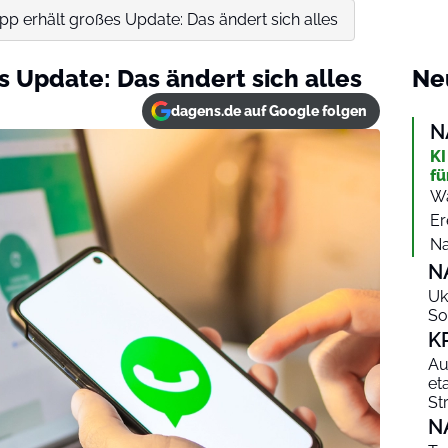
p erhält großes Update: Das ändert sich alles
 Update: Das ändert sich alles
Ne
dagens.de auf Google folgen
N
KI
fü
Wa
Er
Na
N
Uk
So
K
Au
et
St
N