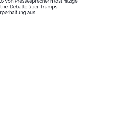
to von Pressesprecherin löst hitzige
line-Debatte über Trumps
rperhaltung aus