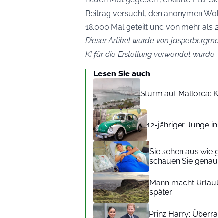
Beitrag versucht, den anonymen Wohl
18.000 Mal geteilt und von mehr als 
Dieser Artikel wurde von jasperbergman
KI für die Erstellung verwendet wurde
Lesen Sie auch
Sturm auf Mallorca: Kr
12-jähriger Junge i
Sie sehen aus wie 
schauen Sie genaue
Mann macht Urlaub
später
Prinz Harry: Überra