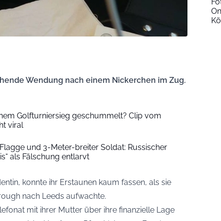
Fo
On
Kö
aschende Wendung nach einem Nickerchen im Zug.
inem Golfturniersieg geschummelt? Clip vom
t viral
lagge und 3-Meter-breiter Soldat: Russischer
is“ als Fälschung entlarvt
entin, konnte ihr Erstaunen kaum fassen, als sie
rough nach Leeds aufwachte.
onat mit ihrer Mutter über ihre finanzielle Lage