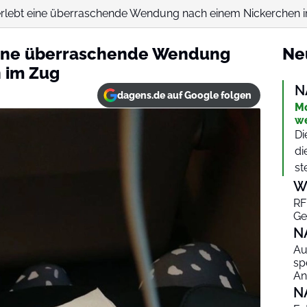
 erlebt eine überraschende Wendung nach einem Nickerchen im
 eine überraschende Wendung
Ne
 im Zug
N
dagens.de auf Google folgen
Mo
we
Di
di
st
W
RF
Ge
N
Au
sp
An
N