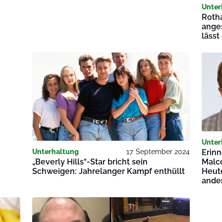
Unter
Roth
anges
lässt
Unter
Erinn
Unterhaltung
17. September 2024
Malc
„Beverly Hills“-Star bricht sein
Heute
Schweigen: Jahrelanger Kampf enthüllt
ande