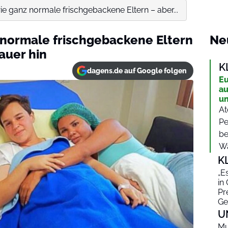
ie ganz normale frischgebackene Eltern – aber...
 normale frischgebackene Eltern
Ne
auer hin
K
dagens.de auf Google folgen
Eu
au
un
At
Pe
be
Wa
K
„E
in
Pr
Ge
U
Mu