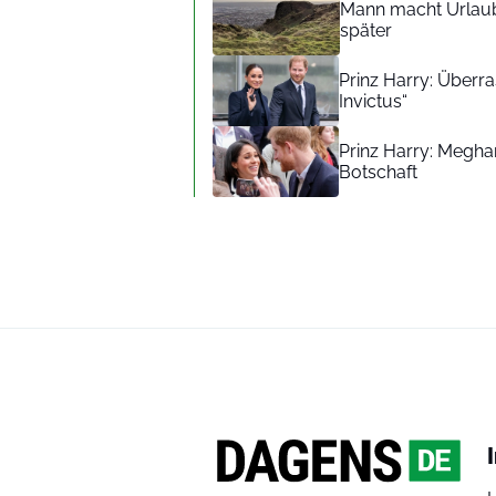
Mann macht Urlaub
später
Prinz Harry: Überra
Invictus“
Prinz Harry: Meghan
Botschaft