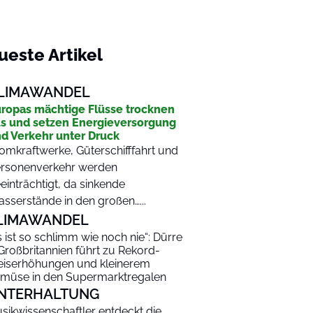
ueste Artikel
LIMAWANDEL
ropas mächtige Flüsse trocknen
s und setzen Energieversorgung
d Verkehr unter Druck
omkraftwerke, Güterschifffahrt und
rsonenverkehr werden
einträchtigt, da sinkende
sserstände in den großen…...
LIMAWANDEL
s ist so schlimm wie noch nie“: Dürre
 Großbritannien führt zu Rekord-
eiserhöhungen und kleinerem
müse in den Supermarktregalen
NTERHALTUNG
sikwissenschaftler entdeckt die