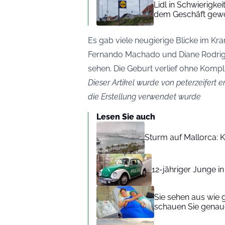
Lidl in Schwierigke
dem Geschäft gew
Es gab viele neugierige Blicke im Kr
Fernando Machado und Diane Rodrigu
sehen. Die Geburt verlief ohne Kompl
Dieser Artikel wurde von peterzeifert er
die Erstellung verwendet wurde
Lesen Sie auch
Sturm auf Mallorca: Kr
12-jähriger Junge i
Sie sehen aus wie 
schauen Sie genaue