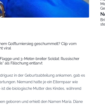
Me
Ge
N
Br
st
inem Golfturniersieg geschummelt? Clip vom
t viral
lagge und 3-Meter-breiter Soldat: Russischer
is“ als Fälschung entlarvt
riguez in der Geburtsabteilung ankamen, gab es
artungen. Niemand hatte je ein Elternpaar wie
ist die biologische Mutter des Kindes, während
n geboren und erhielt den Namen Maria. Diane