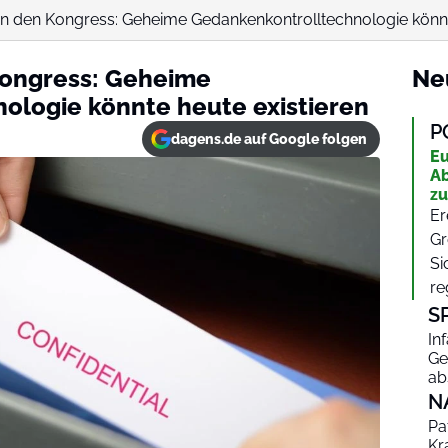
n den Kongress: Geheime Gedankenkontrolltechnologie könnte
Kongress: Geheime
Ne
ologie könnte heute existieren
P
dagens.de auf Google folgen
Eu
Ab
zu
Er
Gr
Si
re
S
In
Ge
ab
N
Pa
Kr