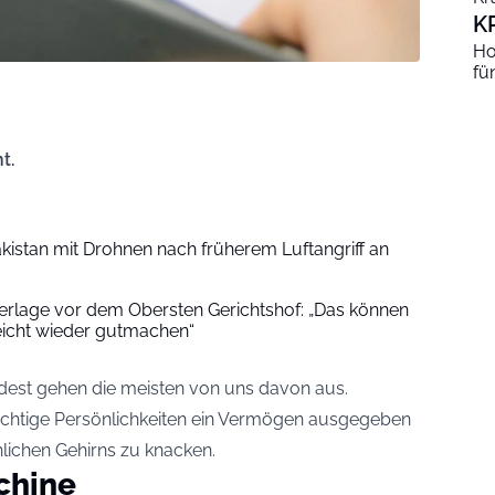
K
Ho
fü
t.
akistan mit Drohnen nach früherem Luftangriff an
erlage vor dem Obersten Gerichtshof: „Das können
eicht wieder gutmachen“
dest gehen die meisten von uns davon aus.
ächtige Persönlichkeiten ein Vermögen ausgegeben
ichen Gehirns zu knacken.
chine