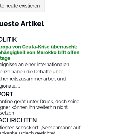
 heute existieren
ueste Artikel
OLITIK
ropa von Ceuta-Krise überrascht:
hängigkeit von Marokko tritt offen
tage
eignisse an einer internationalen
enze haben die Debatte über
cherheitszusammenarbeit und
gionale…...
PORT
fantino gerät unter Druck, doch seine
gner können ihn weiterhin nicht
setzen
ACHRICHTEN
tienten schockiert: „Sensenmann“ auf
ankenhausdach gesichtet