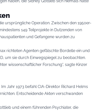
 haben, die Sidney Gottlieb sich niemals hätte
ken
 die ursprüngliche Operation. Zwischen den 1950er-
mindestens 149 Teilprojekte in Dutzenden von
nhauspatienten und Gefangene wurden zu
ax richteten Agenten gefälschte Bordelle ein und
SD, um sie durch Einwegspiegel zu beobachten.
hter wissenschaftlicher Forschung“, sagte Kinzer
Im Jahr 1973 befahl CIA-Direktor Richard Helms
 vernichten. Entscheidende Akten verschwanden
Gottlieb und einem führenden Psychiater, die