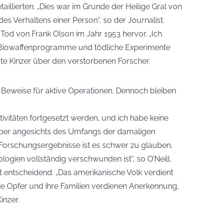
illierten. „Dies war im Grunde der Heilige Gral von
des Verhaltens einer Person“, so der Journalist.
od von Frank Olson im Jahr 1953 hervor. „Ich
r Biowaffenprogramme und tödliche Experimente
gte Kinzer über den verstorbenen Forscher.
en Beweise für aktive Operationen. Dennoch bleiben
tivitäten fortgesetzt werden, und ich habe keine
. Aber angesichts des Umfangs der damaligen
r Forschungsergebnisse ist es schwer zu glauben,
ogien vollständig verschwunden ist“, so O’Neill.
 entscheidend. „Das amerikanische Volk verdient
Die Opfer und ihre Familien verdienen Anerkennung,
inzer.