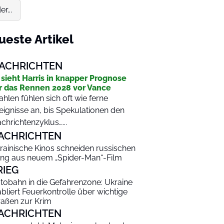
r...
ueste Artikel
ACHRICHTEN
 sieht Harris in knapper Prognose
r das Rennen 2028 vor Vance
hlen fühlen sich oft wie ferne
eignisse an, bis Spekulationen den
chrichtenzyklus…...
ACHRICHTEN
rainische Kinos schneiden russischen
ng aus neuem „Spider-Man“-Film
RIEG
tobahn in die Gefahrenzone: Ukraine
abliert Feuerkontrolle über wichtige
raßen zur Krim
ACHRICHTEN