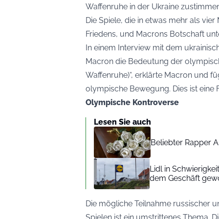
Waffenruhe in der Ukraine zustimmen
Die Spiele, die in etwas mehr als vie
Friedens, und Macrons Botschaft unte
In einem Interview mit dem ukrainis
Macron die Bedeutung der olympisch
Waffenruhe)“, erklärte Macron und füg
olympische Bewegung. Dies ist eine F
Olympische Kontroverse
Lesen Sie auch
Beliebter Rapper A
Lidl in Schwierigke
dem Geschäft gew
Die mögliche Teilnahme russischer u
Spielen ist ein umstrittenes Thema. D