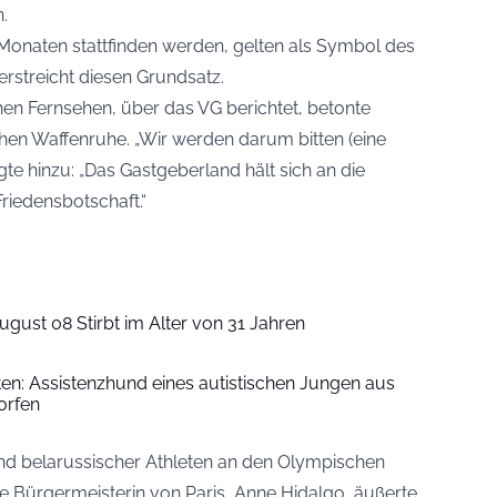
.
r Monaten stattfinden werden, gelten als Symbol des
rstreicht diesen Grundsatz.
chen Fernsehen, über das
VG
berichtet, betonte
en Waffenruhe. „Wir werden darum bitten (eine
te hinzu: „Das Gastgeberland hält sich an die
riedensbotschaft.“
ugust 08 Stirbt im Alter von 31 Jahren
iten: Assistenzhund eines autistischen Jungen aus
orfen
nd belarussischer Athleten an den Olympischen
ie Bürgermeisterin von Paris, Anne Hidalgo, äußerte