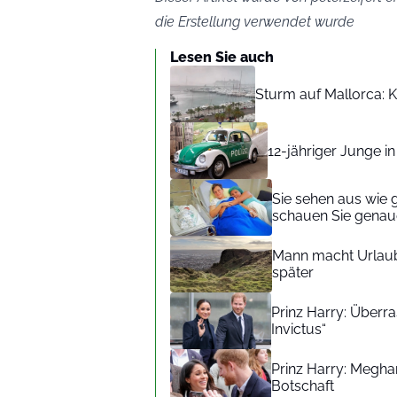
die Erstellung verwendet wurde
Lesen Sie auch
Sturm auf Mallorca: Kr
12-jähriger Junge i
Sie sehen aus wie 
schauen Sie genaue
Mann macht Urlaub
später
Prinz Harry: Überra
Invictus“
Prinz Harry: Meghan
Botschaft