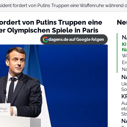
sident fordert von Putins Truppen eine Waffenruhe während de
fordert von Putins Truppen eine
Ne
 Olympischen Spiele in Paris
N
dagens.de auf Google folgen
KI
fü
Wa
Er
Na
N
Uk
So
K
Au
et
St
N