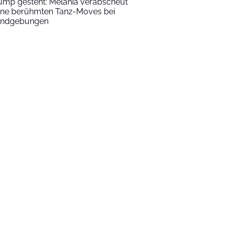
ump gesteht: Melania verabscheut
ine berühmten Tanz-Moves bei
ndgebungen