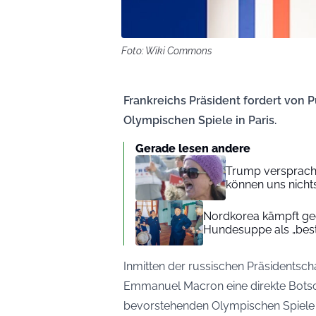
Foto: Wiki Commons
Frankreichs Präsident fordert von
Olympischen Spiele in Paris.
Gerade lesen andere
Trump versprach 
können uns nichts
Nordkorea kämpft geg
Hundesuppe als „beste
Inmitten der russischen Präsidentsch
Emmanuel Macron eine direkte Botsch
bevorstehenden Olympischen Spiele i