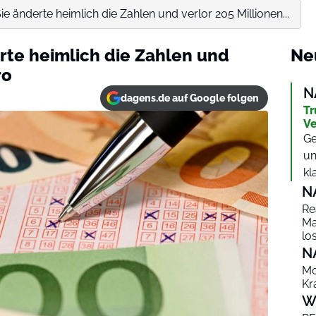
e änderte heimlich die Zahlen und verlor 205 Millionen...
rte heimlich die Zahlen und
Ne
ro
N
dagens.de auf Google folgen
Tr
Ve
Ge
un
kl
N
Re
Ma
lo
N
Mo
Kr
W