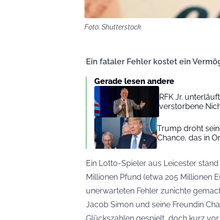
Foto: Shutterstock
Ein fataler Fehler kostet ein Vermö
Gerade lesen andere
RFK Jr. unterläuf
verstorbene Nic
Trump droht seine
Chance, das in O
Ein Lotto-Spieler aus Leicester stan
Millionen Pfund (etwa 205 Millionen E
unerwarteten Fehler zunichte gemac
Jacob Simon und seine Freundin Chan
Glückszahlen gespielt, doch kurz vo