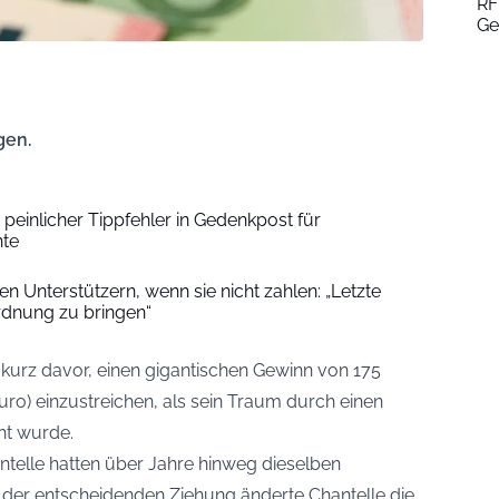
RF
Ge
gen.
t peinlicher Tippfehler in Gedenkpost für
hte
n Unterstützern, wenn sie nicht zahlen: „Letzte
rdnung zu bringen“
d kurz davor, einen gigantischen Gewinn von 175
uro) einzustreichen, als sein Traum durch einen
ht wurde.
telle hatten über Jahre hinweg dieselben
r der entscheidenden Ziehung änderte Chantelle die