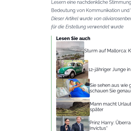
Lesern eine nachdenkliche Stimmung ü
Bedeutung von Kommunikation und Ve
Dieser Artikel wurde von oliviarosenber
für die Erstellung verwendet wurde
Lesen Sie auch
Sturm auf Mallorca: Kr
12-jähriger Junge i
Sie sehen aus wie 
schauen Sie genaue
Mann macht Urlaub
später
Prinz Harry: Überra
Invictus“