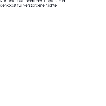
K Jr. unterläuft peinlicher Tippfehler in
denkpost für verstorbene Nichte