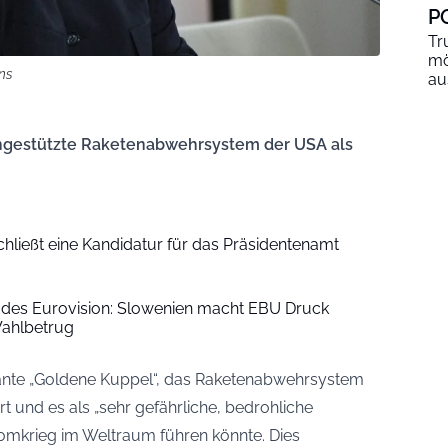
P
Tr
mö
ns
au
engestützte Raketenabwehrsystem der USA als
chließt eine Kandidatur für das Präsidentenamt
n des Eurovision: Slowenien macht EBU Druck
Wahlbetrug
ante „Goldene Kuppel“, das Raketenabwehrsystem
ert und es als „sehr gefährliche, bedrohliche
Atomkrieg im Weltraum führen könnte. Dies