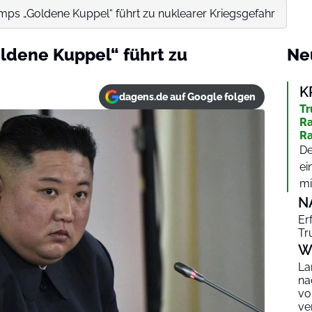
mps „Goldene Kuppel“ führt zu nuklearer Kriegsgefahr
ldene Kuppel“ führt zu
Ne
K
dagens.de auf Google folgen
Tr
Ra
R
De
ei
mi
N
Er
Tr
W
La
na
vo
ve