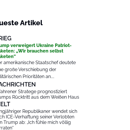
ueste Artikel
RIEG
ump verweigert Ukraine Patriot-
keten: „Wir brauchen selbst
aketen“
r amerikanische Staatschef deutete
ne große Verschiebung der
litärischen Prioritäten an....
ACHRICHTEN
fahrener Stratege prognostiziert
umps Rücktritt aus dem Weißen Haus
ELT
ngjähriger Republikaner wendet sich
ch ICE-Verhaftung seiner Verlobten
n Trump ab: „Ich fühle mich völlig
rraten“