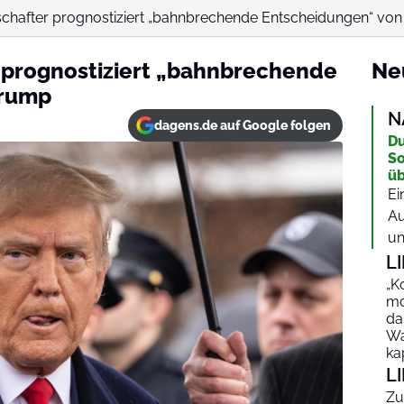
schafter prognostiziert „bahnbrechende Entscheidungen“ vo
 prognostiziert „bahnbrechende
Ne
Trump
N
dagens.de auf Google folgen
Du
So
üb
Ei
Au
un
L
„K
mo
da
Wa
ka
L
Zu