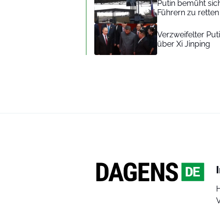
Putin bemüht sich
Führern zu retten
Verzweifelter Put
über Xi Jinping
V