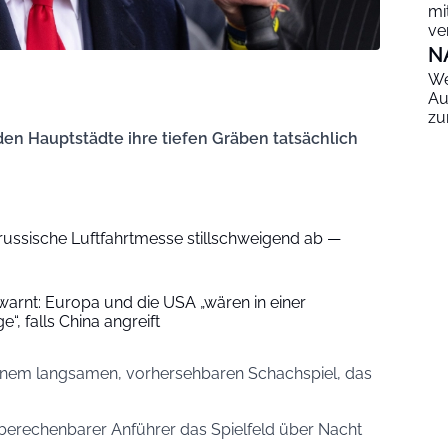
mi
ve
N
We
Au
zu
iden Hauptstädte ihre tiefen Gräben tatsächlich
 russische Luftfahrtmesse stillschweigend ab —
warnt: Europa und die USA „wären in einer
“, falls China angreift
einem langsamen, vorhersehbaren Schachspiel, das
berechenbarer Anführer das Spielfeld über Nacht