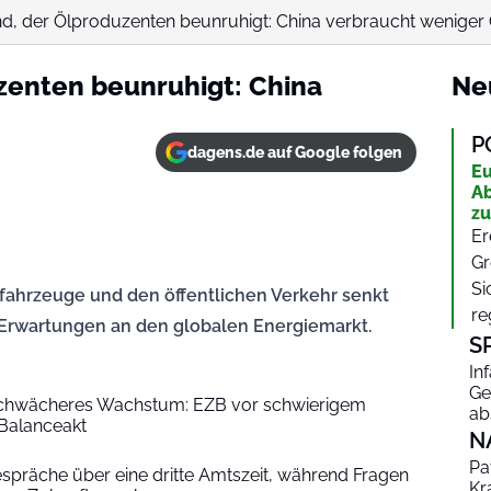
nd, der Ölproduzenten beunruhigt: China verbraucht weniger 
zenten beunruhigt: China
Ne
P
dagens.de auf Google folgen
Eu
Ab
zu
Er
Gr
Si
ofahrzeuge und den öffentlichen Verkehr senkt
re
 Erwartungen an den globalen Energiemarkt.
S
In
Ge
schwächeres Wachstum: EZB vor schwierigem
ab
 Balanceakt
N
Pa
präche über eine dritte Amtszeit, während Fragen
Kr