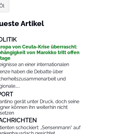
Öl
ueste Artikel
OLITIK
ropa von Ceuta-Krise überrascht:
hängigkeit von Marokko tritt offen
tage
eignisse an einer internationalen
enze haben die Debatte über
cherheitszusammenarbeit und
gionale…...
PORT
fantino gerät unter Druck, doch seine
gner können ihn weiterhin nicht
setzen
ACHRICHTEN
tienten schockiert: „Sensenmann“ auf
ankenhausdach gesichtet