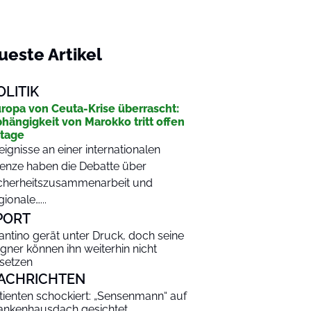
ueste Artikel
OLITIK
ropa von Ceuta-Krise überrascht:
hängigkeit von Marokko tritt offen
tage
eignisse an einer internationalen
enze haben die Debatte über
cherheitszusammenarbeit und
gionale…...
PORT
fantino gerät unter Druck, doch seine
gner können ihn weiterhin nicht
setzen
ACHRICHTEN
tienten schockiert: „Sensenmann“ auf
ankenhausdach gesichtet