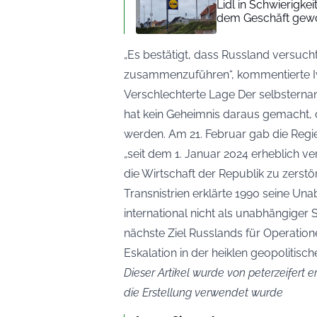
Lidl in Schwierigke
dem Geschäft gew
„Es bestätigt, dass Russland versuch
zusammenzuführen“, kommentierte Iv
Verschlechterte Lage Der selbsternan
hat kein Geheimnis daraus gemacht, d
werden. Am 21. Februar gab die Regie
„seit dem 1. Januar 2024 erheblich v
die Wirtschaft der Republik zu zerstör
Transnistrien erklärte 1990 seine U
international nicht als unabhängiger
nächste Ziel Russlands für Operatione
Eskalation in der heiklen geopolitisch
Dieser Artikel wurde von peterzeifert er
die Erstellung verwendet wurde