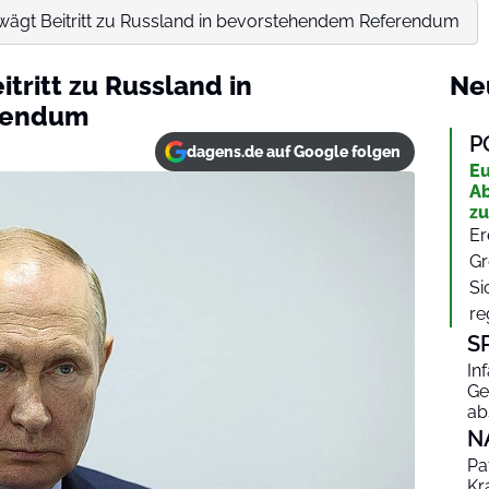
rwägt Beitritt zu Russland in bevorstehendem Referendum
itritt zu Russland in
Ne
rendum
P
dagens.de auf Google folgen
Eu
Ab
zu
Er
Gr
Si
re
S
In
Ge
ab
N
Pa
Kr