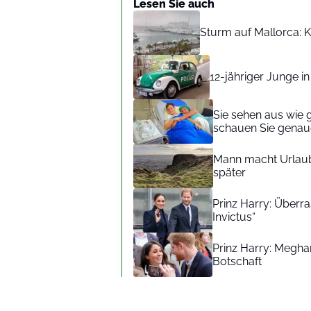
Lesen Sie auch
Sturm auf Mallorca: Kr
12-jähriger Junge i
Sie sehen aus wie 
schauen Sie genaue
Mann macht Urlaub
später
Prinz Harry: Überra
Invictus“
Prinz Harry: Meghan
Botschaft