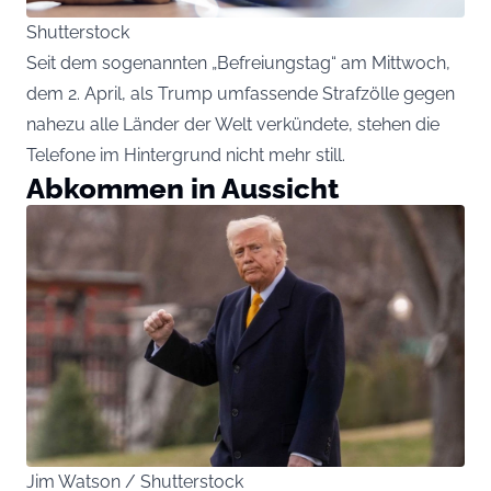
Shutterstock
Seit dem sogenannten „Befreiungstag“ am Mittwoch,
dem 2. April, als Trump umfassende Strafzölle gegen
nahezu alle Länder der Welt verkündete, stehen die
Telefone im Hintergrund nicht mehr still.
Abkommen in Aussicht
Jim Watson / Shutterstock