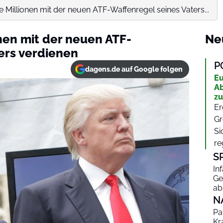
e Millionen mit der neuen ATF-Waffenregel seines Vaters...
nen mit der neuen ATF-
Ne
ers verdienen
P
dagens.de auf Google folgen
Eu
Ab
zu
Er
Gr
Si
re
S
In
Ge
ab
N
Pa
Kr