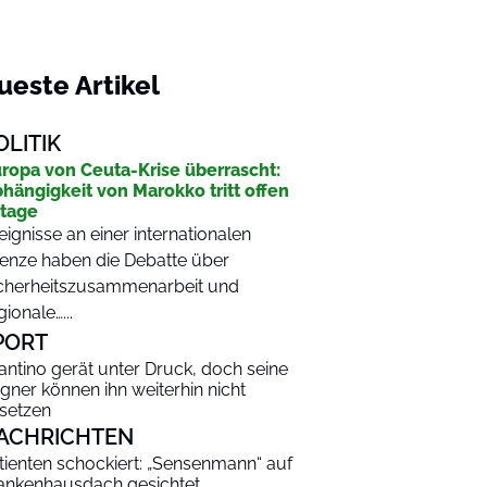
ueste Artikel
OLITIK
ropa von Ceuta-Krise überrascht:
hängigkeit von Marokko tritt offen
tage
eignisse an einer internationalen
enze haben die Debatte über
cherheitszusammenarbeit und
gionale…...
PORT
fantino gerät unter Druck, doch seine
gner können ihn weiterhin nicht
setzen
ACHRICHTEN
tienten schockiert: „Sensenmann“ auf
ankenhausdach gesichtet