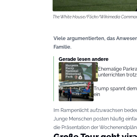
The White House/Flickr/Wikimedia Commo
Viele argumentierten, das Anwesen
Familie.
Gerade lesen andere
Ehemalige Parkr
unterrichten tro
Trump spannt demok
ein
Im Rampenlicht aufzuwachsen bedeute
Junge Menschen posten häufig einfa
die Präsentation der Wochenendpläne
Große Tour geht vira