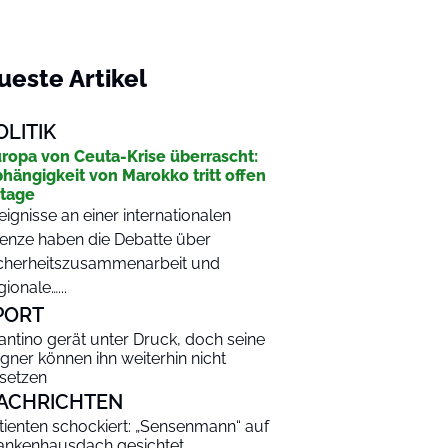
ueste Artikel
OLITIK
ropa von Ceuta-Krise überrascht:
hängigkeit von Marokko tritt offen
tage
eignisse an einer internationalen
enze haben die Debatte über
cherheitszusammenarbeit und
gionale…...
PORT
fantino gerät unter Druck, doch seine
gner können ihn weiterhin nicht
setzen
ACHRICHTEN
tienten schockiert: „Sensenmann“ auf
ankenhausdach gesichtet