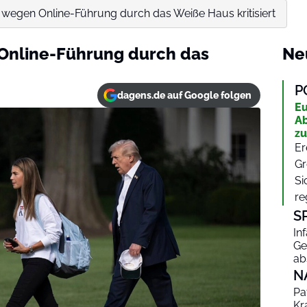
wegen Online-Führung durch das Weiße Haus kritisiert
Online-Führung durch das
Ne
P
dagens.de auf Google folgen
Eu
Ab
zu
Er
Gr
Si
re
S
In
Ge
ab
N
Pa
Kr