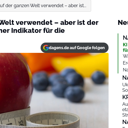
uf der ganzen Welt verwendet – aber ist...
Welt verwendet – aber ist der
Ne
her Indikator für die
N
KI
dagens.de auf Google folgen
fü
Wa
Er
Na
N
Uk
So
K
Au
et
St
N