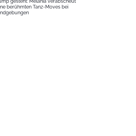
ump gesteht: Melania verabscheut
ine berühmten Tanz-Moves bei
ndgebungen