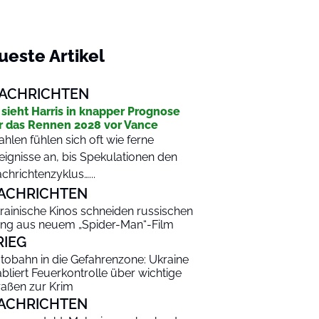
ueste Artikel
ACHRICHTEN
 sieht Harris in knapper Prognose
r das Rennen 2028 vor Vance
hlen fühlen sich oft wie ferne
eignisse an, bis Spekulationen den
chrichtenzyklus…...
ACHRICHTEN
rainische Kinos schneiden russischen
ng aus neuem „Spider-Man“-Film
RIEG
tobahn in die Gefahrenzone: Ukraine
abliert Feuerkontrolle über wichtige
raßen zur Krim
ACHRICHTEN