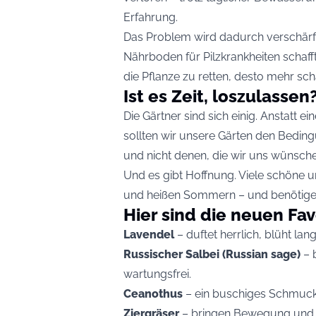
Erfahrung.
Das Problem wird dadurch verschärft
Nährboden für Pilzkrankheiten schaff
die Pflanze zu retten, desto mehr sch
Ist es Zeit, loszulassen
Die Gärtner sind sich einig. Anstatt 
sollten wir unsere Gärten den Bedin
und nicht denen, die wir uns wünsch
Und es gibt Hoffnung. Viele schöne u
und heißen Sommern – und benötigen
Hier sind die neuen Fav
Lavendel
– duftet herrlich, blüht lan
Russischer Salbei (Russian sage)
– 
wartungsfrei.
Ceanothus
– ein buschiges Schmuckst
Ziergräser
– bringen Bewegung und St