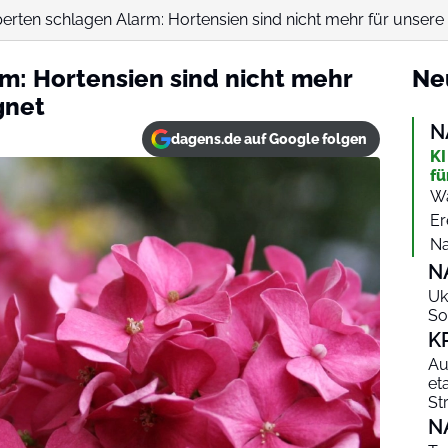
erten schlagen Alarm: Hortensien sind nicht mehr für unsere G
m: Hortensien sind nicht mehr
Ne
gnet
N
dagens.de auf Google folgen
KI
fü
Wa
Er
Na
N
Uk
So
K
Au
et
St
N