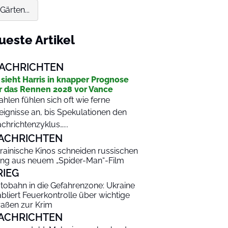
ärten...
ueste Artikel
ACHRICHTEN
 sieht Harris in knapper Prognose
r das Rennen 2028 vor Vance
hlen fühlen sich oft wie ferne
eignisse an, bis Spekulationen den
chrichtenzyklus…...
ACHRICHTEN
rainische Kinos schneiden russischen
ng aus neuem „Spider-Man“-Film
RIEG
tobahn in die Gefahrenzone: Ukraine
abliert Feuerkontrolle über wichtige
raßen zur Krim
ACHRICHTEN