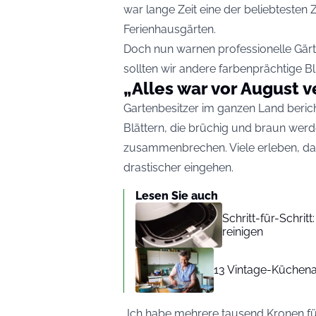
war lange Zeit eine der beliebteste
Ferienhausgärten.
Doch nun warnen professionelle Gärtn
sollten wir andere farbenprächtige B
„Alles war vor August 
Gartenbesitzer im ganzen Land berich
Blättern, die brüchig und braun werd
zusammenbrechen. Viele erleben, das
drastischer eingehen.
Lesen Sie auch
Schritt-für-Schritt
reinigen
13 Vintage-Küchena
„Ich habe mehrere tausend Kronen 