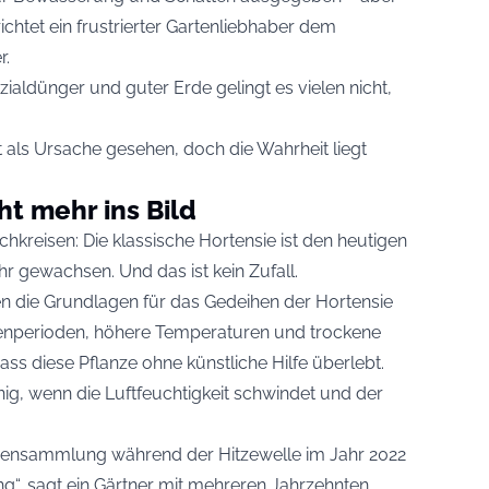
ichtet ein frustrierter Gartenliebhaber dem
r.
ialdünger und guter Erde gelingt es vielen nicht,
 als Ursache gesehen, doch die Wahrheit liegt
ht mehr ins Bild
kreisen: Die klassische Hortensie ist den heutigen
 gewachsen. Und das ist kein Zufall.
 die Grundlagen für das Gedeihen der Hortensie
kenperioden, höhere Temperaturen und trockene
s diese Pflanze ohne künstliche Hilfe überlebt.
nig, wenn die Luftfeuchtigkeit schwindet und der
siensammlung während der Hitzewelle im Jahr 2022
ng“, sagt ein Gärtner mit mehreren Jahrzehnten