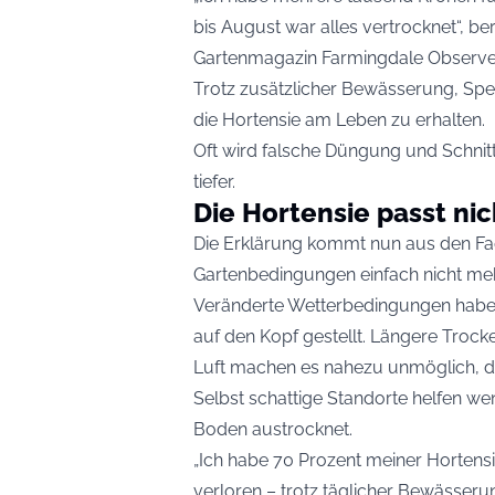
bis August war alles vertrocknet“, ber
Gartenmagazin
Farmingdale Observe
Trotz zusätzlicher Bewässerung, Spez
die Hortensie am Leben zu erhalten.
Oft wird falsche Düngung und Schnitt
tiefer.
Die Hortensie passt nic
Die Erklärung kommt nun aus den Fach
Gartenbedingungen einfach nicht mehr
Veränderte Wetterbedingungen haben
auf den Kopf gestellt. Längere Troc
Luft machen es nahezu unmöglich, das
Selbst schattige Standorte helfen we
Boden austrocknet.
„Ich habe 70 Prozent meiner Horten
verloren – trotz täglicher Bewässeru