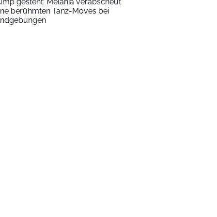
ump gesteht: Melania verabscheut
ine berühmten Tanz-Moves bei
ndgebungen