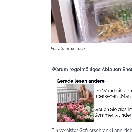
Foto: Shutterstock
Warum regelmäßiges Abtauen Energ
Gerade lesen andere
Die Wahrheit über
übersehen: „Man 
Gießen Sie dies 
Sommer wunders
Ein vereister Gefrierschrank kann nich