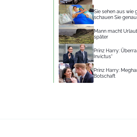
Sie sehen aus wie 
schauen Sie genaue
Mann macht Urlaub
später
Prinz Harry: Überra
Invictus“
Prinz Harry: Meghan
Botschaft