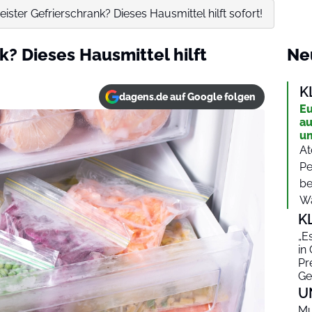
eister Gefrierschrank? Dieses Hausmittel hilft sofort!
k? Dieses Hausmittel hilft
Ne
K
dagens.de auf Google folgen
Eu
au
un
At
Pe
be
Wa
K
„E
in
Pr
Ge
U
Mu