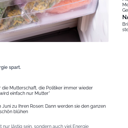
Me
Ge
N
Br
st
ie spart.
 die Mutterschaft, die Politiker immer wieder
wird einfach nur Mutter“
im Juni zu Ihren Rosen: Dann werden sie den ganzen
chön blühen
t nur lästig sein, sondern auch viel Energie