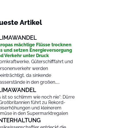
ueste Artikel
LIMAWANDEL
ropas mächtige Flüsse trocknen
s und setzen Energieversorgung
d Verkehr unter Druck
omkraftwerke, Güterschifffahrt und
rsonenverkehr werden
einträchtigt, da sinkende
sserstände in den großen…...
LIMAWANDEL
s ist so schlimm wie noch nie“: Dürre
 Großbritannien führt zu Rekord-
eiserhöhungen und kleinerem
müse in den Supermarktregalen
NTERHALTUNG
sikwissenschaftler entdeckt die