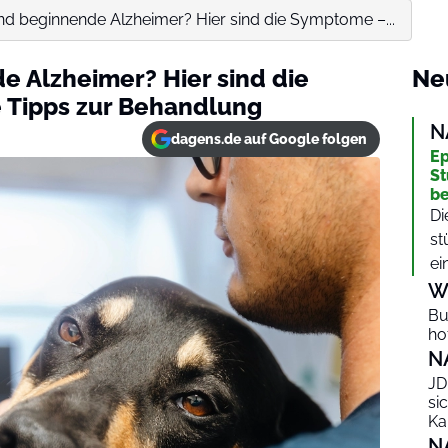
nd beginnende Alzheimer? Hier sind die Symptome –...
e Alzheimer? Hier sind die
Ne
 Tipps zur Behandlung
N
dagens.de auf Google folgen
Ep
St
be
Di
st
ei
W
Bu
ho
N
JD
si
Ka
N