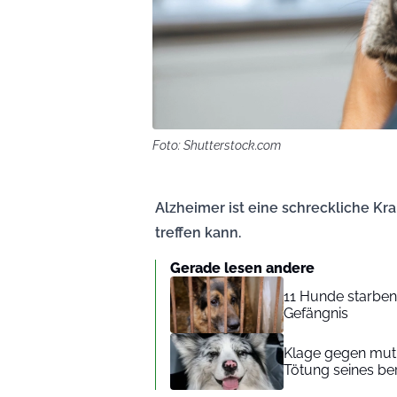
Foto: Shutterstock.com
Alzheimer ist eine schreckliche Kr
treffen kann.
Gerade lesen andere
11 Hunde starben 
Gefängnis
Klage gegen mutm
Tötung seines be