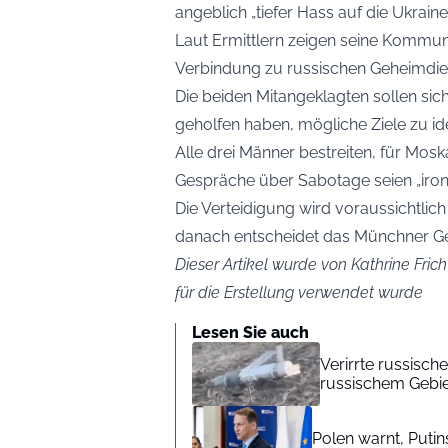
angeblich „tiefer Hass auf die Ukrain
Laut Ermittlern zeigen seine Kommu
Verbindung zu russischen Geheimdien
Die beiden Mitangeklagten sollen s
geholfen haben, mögliche Ziele zu id
Alle drei Männer bestreiten, für Mos
Gespräche über Sabotage seien „iro
Die Verteidigung wird voraussichtlic
danach entscheidet das Münchner Ger
Dieser Artikel wurde von Kathrine Frich
für die Erstellung verwendet wurde
Lesen Sie auch
Verirrte russisch
russischem Gebi
Polen warnt, Put