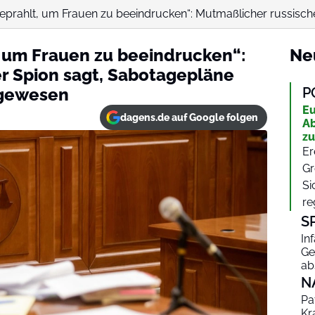
eprahlt, um Frauen zu beeindrucken“: Mutmaßlicher russischer
, um Frauen zu beeindrucken“:
Ne
r Spion sagt, Sabotagepläne
 gewesen
P
Eu
dagens.de auf Google folgen
Ab
zu
Er
Gr
Si
re
S
In
Ge
ab
N
Pa
Kr