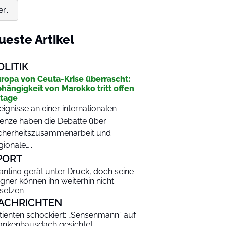
...
ueste Artikel
OLITIK
ropa von Ceuta-Krise überrascht:
hängigkeit von Marokko tritt offen
tage
eignisse an einer internationalen
enze haben die Debatte über
cherheitszusammenarbeit und
gionale…...
PORT
fantino gerät unter Druck, doch seine
gner können ihn weiterhin nicht
setzen
ACHRICHTEN
tienten schockiert: „Sensenmann“ auf
ankenhausdach gesichtet