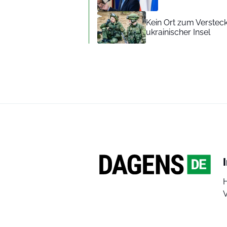
Kein Ort zum Verstec
ukrainischer Insel
V