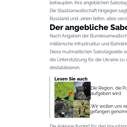
behaupten, ihre angeblichen Sabotag
Die Staatsanwaltschaft hingegen sagt,
Russland und „einen tiefen, alles ver
Der angebliche Sab
Nach Angaben der Bundesanwaltschaf
militärische Infrastruktur und Bahnli
Diese mutmaßlichen Sabotageakte se
die Unterstützung für die Ukraine zu
destabilisieren.
Lesen Sie auch
Die Region, die P
aufgeben wird
„Wir wollen uns e
gefangen geno
Die Anklage fordert für den Hauptang