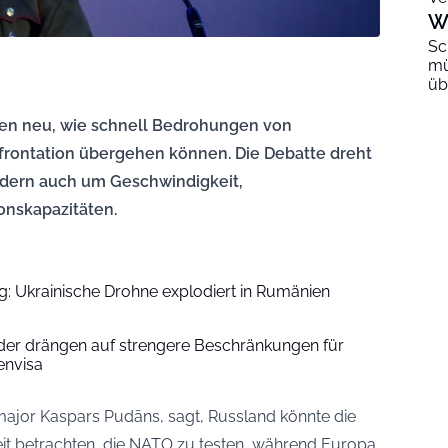
W
Sc
mü
üb
ten neu, wie schnell Bedrohungen von
frontation übergehen können. Die Debatte dreht
ndern auch um Geschwindigkeit,
onskapazitäten.
: Ukrainische Drohne explodiert in Rumänien
er drängen auf strengere Beschränkungen für
envisa
major Kaspars Pudāns, sagt, Russland könnte die
eit betrachten, die NATO zu testen, während Europa