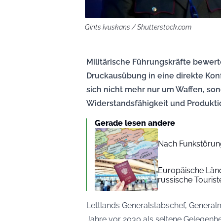
Gints Ivuskans / Shutterstock.com
Militärische Führungskräfte bewer
Druckausübung in eine direkte Kon
sich nicht mehr nur um Waffen, so
Widerstandsfähigkeit und Produkti
Gerade lesen andere
Nach Funkstörung
Europäische Länd
russische Tourist
Lettlands Generalstabschef, General
Jahre vor 2030 als seltene Gelegenh