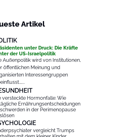
ueste Artikel
OLITIK
äsidenten unter Druck: Die Kräfte
nter der US-Israelpolitik
e Außenpolitik wird von Institutionen,
r öffentlichen Meinung und
ganisierten Interessengruppen
einflusst.…...
ESUNDHEIT
e versteckte Hormonfalle: Wie
ltägliche Ernährungsentscheidungen
schwerden in der Perimenopause
slösen
SYCHOLOGIE
nderpsychiater vergleicht Trumps
rhalten mit dem kleiner Kinder