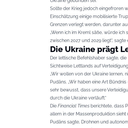
Ukraine gebunden sei.
Sollte der Krieg jedoch eingefroren 
Einschätzung einige mobilisierte Tr
Grenzen verlegt werden, darunter au
„Wenn ich im Kreml säße, würde ich s
zwischen 2027 und 2029 liegt“, sagte e
Die Ukraine prägt L
Der lettische Befehlshaber sagte, di
Sichtweise Lettlands auf Verteidigun
„Wir wollen von der Ukraine lernen, n
Pudāns. „Wir haben eine Art Bündnis – v
sehr bewusst, dass unsere Verteidigun
durch die Ukraine verläuft.“
Die
Financial Times
berichtete, dass 
allem in der Massenproduktion sieht 
Pudāns sagte, Drohnen und autonome