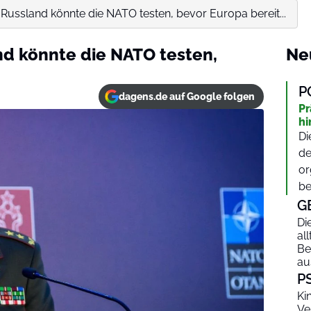
 Russland könnte die NATO testen, bevor Europa bereit...
nd könnte die NATO testen,
Ne
P
dagens.de auf Google folgen
Pr
hi
Di
de
or
be
G
Di
al
Be
au
P
Ki
Ve