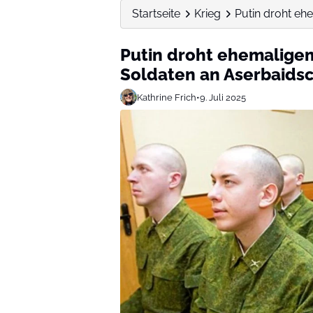
Startseite
Krieg
Putin droht eh
Putin droht ehemalige
Soldaten an Aserbaids
Kathrine Frich
•
9. Juli 2025