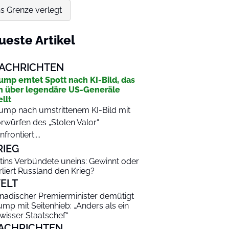
s Grenze verlegt
ueste Artikel
ACHRICHTEN
ump erntet Spott nach KI-Bild, das
n über legendäre US-Generäle
ellt
ump nach umstrittenem KI-Bild mit
rwürfen des „Stolen Valor“
nfrontiert....
RIEG
tins Verbündete uneins: Gewinnt oder
rliert Russland den Krieg?
ELT
nadischer Premierminister demütigt
ump mit Seitenhieb: „Anders als ein
wisser Staatschef“
ACHRICHTEN