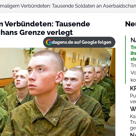
emaligem Verbündeten: Tausende Soldaten an Aserbaidschan
m Verbündeten: Tausende
Ne
chans Grenze verlegt
N
dagens.de auf Google folgen
Tr
ih
st
Tr
Vo
ko
K
Pu
ve
W
Ka
Tr
ge
N