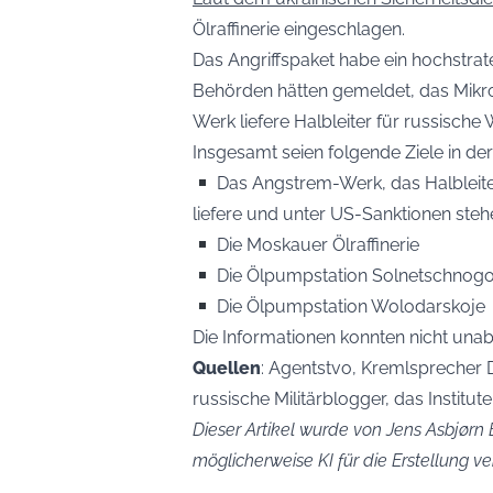
Ölraffinerie eingeschlagen.
Das Angriffspaket habe ein hochstrate
Behörden hätten gemeldet, das Mikr
Werk liefere Halbleiter für russische 
Insgesamt seien folgende Ziele in d
Das Angstrem-Werk, das Halbleiter
liefere und unter US-Sanktionen steh
Die Moskauer Ölraffinerie
Die Ölpumpstation Solnetschnogo
Die Ölpumpstation Wolodarskoje
Die Informationen konnten nicht una
Quellen
: Agentstvo, Kremlsprecher 
russische Militärblogger, das Institut
Dieser Artikel wurde von Jens Asbjørn B
möglicherweise KI für die Erstellung 