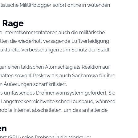
listische Militärblogger sofort online in wütenden
n Rage
che Internetkommentatoren auch die militärische
 hätten die wiederholt versagende Luftverteidigung
trukturelle Verbesserungen zum Schutz der Stadt
ar einen taktischen Atomschlag als Reaktion auf
hätten sowohl Peskow als auch Sacharowa für ihre
Äußerungen scharf kritisiert.
es umfassendes Drohnenwarnsystem gefordert. Sie
re Langstreckenreichweite schnell ausbaue, während
mobile Internet abschalteten, um das anhaltende
en
nst
(SBU) seien Drohnen in die Moskauer