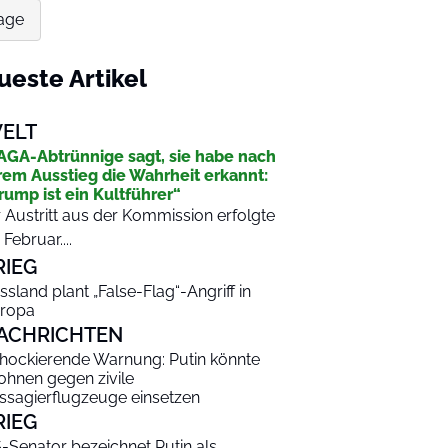
Rage
ueste Artikel
ELT
GA-Abtrünnige sagt, sie habe nach
rem Ausstieg die Wahrheit erkannt:
rump ist ein Kultführer“
r Austritt aus der Kommission erfolgte
 Februar....
RIEG
ssland plant „False-Flag“-Angriff in
ropa
ACHRICHTEN
hockierende Warnung: Putin könnte
ohnen gegen zivile
ssagierflugzeuge einsetzen
RIEG
-Senator bezeichnet Putin als