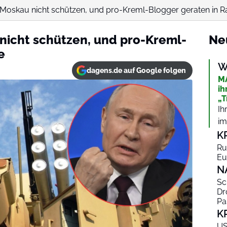
Moskau nicht schützen, und pro-Kreml-Blogger geraten in 
nicht schützen, und pro-Kreml-
Ne
e
W
dagens.de auf Google folgen
MA
ih
„T
Ih
im
K
Ru
Eu
N
Sc
Dr
Pa
K
US