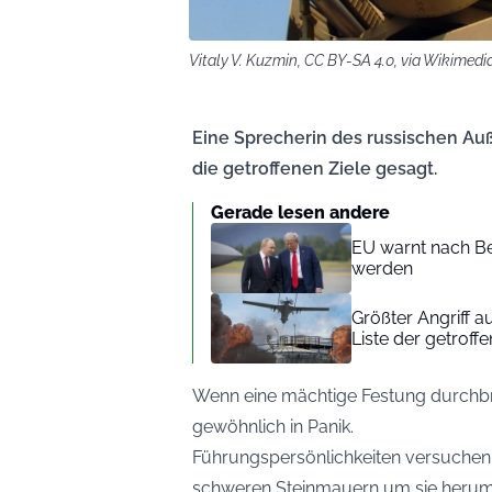
Vitaly V. Kuzmin, CC BY-SA 4.0, via Wikime
Eine Sprecherin des russischen Au
die getroffenen Ziele gesagt.
Gerade lesen andere
EU warnt nach B
werden
Größter Angriff a
Liste der getroffe
Wenn eine mächtige Festung durchbr
gewöhnlich in Panik.
Führungspersönlichkeiten versuchen 
schweren Steinmauern um sie herum