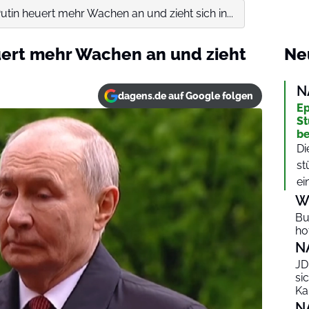
utin heuert mehr Wachen an und zieht sich in...
uert mehr Wachen an und zieht
Ne
N
dagens.de auf Google folgen
Ep
St
be
Di
st
ei
W
Bu
ho
N
JD
si
Ka
N