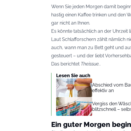
Wenn Sie jeden Morgen damit beginn
hastig einen Kaffee trinken und den W
gar nicht an Ihnen.
Es könnte tatsächlich an der Uhrzeit l
Laut Schlafforschern zählt nämlich n
auch, wann man zu Bett geht und au
gesteuert – und der liebt Vorhersehba
Das berichtet
Theissue
.
.
Lesen Sie auch
Abschied vom Bau
effektiv an
Vergiss den Wäsch
blitzschnell – selb
Ein guter Morgen begi