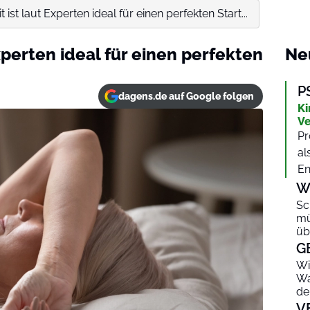
 ist laut Experten ideal für einen perfekten Start...
Experten ideal für einen perfekten
Ne
P
dagens.de auf Google folgen
Ki
Ve
Pr
al
En
W
Sc
mü
üb
G
Wi
Wa
de
V