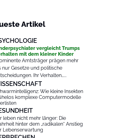
ueste Artikel
SYCHOLOGIE
nderpsychiater vergleicht Trumps
rhalten mit dem kleiner Kinder
ominente Amtsträger prägen mehr
s nur Gesetze und politische
tscheidungen. Ihr Verhalten…...
ISSENSCHAFT
hwarmintelligenz: Wie kleine Insekten
helos komplexe Computermodelle
erlisten
ESUNDHEIT
r leben nicht mehr länger: Die
hrheit hinter dem „radikalen“ Anstieg
r Lebenserwartung
ERBRECHEN