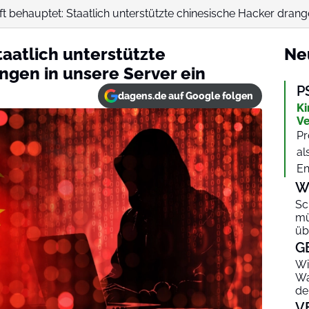
t behauptet: Staatlich unterstützte chinesische Hacker drange
taatlich unterstützte
Ne
ngen in unsere Server ein
P
dagens.de auf Google folgen
Ki
Ve
Pr
al
En
W
Sc
mü
üb
G
Wi
Wa
de
V