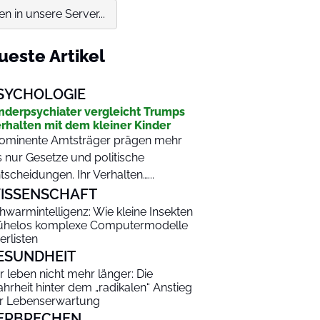
n in unsere Server...
ueste Artikel
SYCHOLOGIE
nderpsychiater vergleicht Trumps
rhalten mit dem kleiner Kinder
ominente Amtsträger prägen mehr
s nur Gesetze und politische
tscheidungen. Ihr Verhalten…...
ISSENSCHAFT
hwarmintelligenz: Wie kleine Insekten
helos komplexe Computermodelle
erlisten
ESUNDHEIT
r leben nicht mehr länger: Die
hrheit hinter dem „radikalen“ Anstieg
r Lebenserwartung
ERBRECHEN