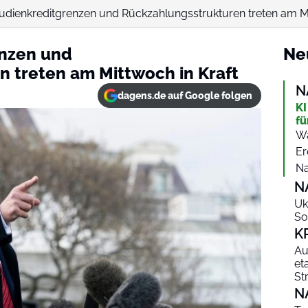
udienkreditgrenzen und Rückzahlungsstrukturen treten am Mi
nzen und
Ne
 treten am Mittwoch in Kraft
N
dagens.de auf Google folgen
KI
fü
Wa
Er
Na
N
Uk
So
K
Au
et
St
N