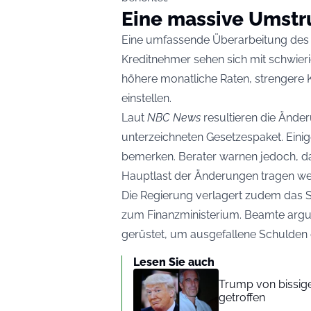
Eine massive Umstr
Eine umfassende Überarbeitung des fö
Kreditnehmer sehen sich mit schwier
höhere monatliche Raten, strengere 
einstellen.
Laut
NBC News
resultieren die Ände
unterzeichneten Gesetzespaket. Ein
bemerken. Berater warnen jedoch, d
Hauptlast der Änderungen tragen we
Die Regierung verlagert zudem das 
zum Finanzministerium. Beamte argum
gerüstet, um ausgefallene Schulden 
Lesen Sie auch
Trump von bissig
getroffen