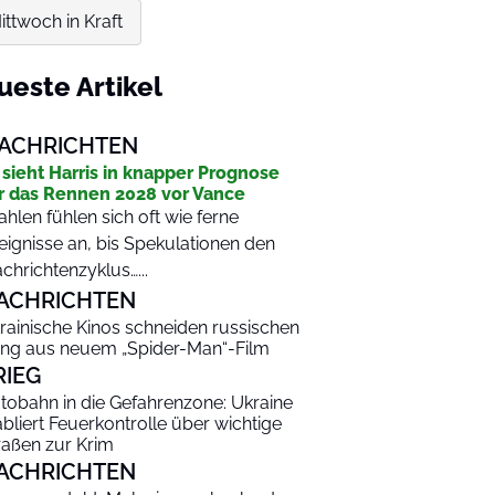
ttwoch in Kraft
ueste Artikel
ACHRICHTEN
 sieht Harris in knapper Prognose
r das Rennen 2028 vor Vance
hlen fühlen sich oft wie ferne
eignisse an, bis Spekulationen den
chrichtenzyklus…...
ACHRICHTEN
rainische Kinos schneiden russischen
ng aus neuem „Spider-Man“-Film
RIEG
tobahn in die Gefahrenzone: Ukraine
abliert Feuerkontrolle über wichtige
raßen zur Krim
ACHRICHTEN