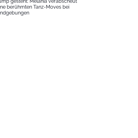
ump gesteht: Melania verabscheut
ine berühmten Tanz-Moves bei
ndgebungen