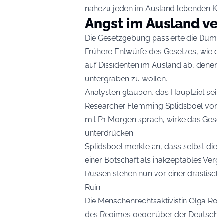
nahezu jeden im Ausland lebenden Krit
Angst im Ausland ve
Die Gesetzgebung passierte die Duma
Frühere Entwürfe des Gesetzes, wie d
auf Dissidenten im Ausland ab, dene
untergraben zu wollen.
Analysten glauben, das Hauptziel se
Researcher Flemming Splidsboel vom D
mit P1 Morgen sprach, wirke das Ges
unterdrücken.
Splidsboel merkte an, dass selbst di
einer Botschaft als inakzeptables Ver
Russen stehen nun vor einer drastis
Ruin.
Die Menschenrechtsaktivistin Olga R
des Regimes gegenüber der Deutsche