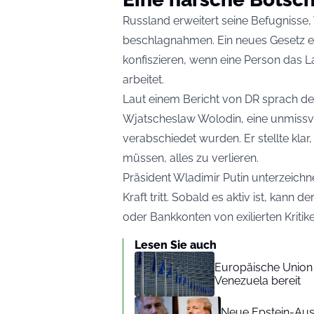
Russland erweitert seine Befugniss
beschlagnahmen. Ein neues Gesetz er
konfiszieren, wenn eine Person das L
arbeitet.
Laut einem Bericht von DR sprach d
Wjatscheslaw Wolodin, eine unmissve
verabschiedet wurden. Er stellte klar
müssen, alles zu verlieren.
Präsident Wladimir Putin unterzeichn
Kraft tritt. Sobald es aktiv ist, kan
oder Bankkonten von exilierten Krit
Lesen Sie auch
Europäische Union s
Venezuela bereit
Neue Epstein-Auss