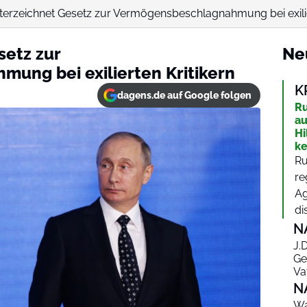
terzeichnet Gesetz zur Vermögensbeschlagnahmung bei exilie
setz zur
Ne
ung bei exilierten Kritikern
K
dagens.de auf Google folgen
Ru
au
Hi
ke
Ru
re
Ag
di
N
J.
Ge
Va
N
Wa