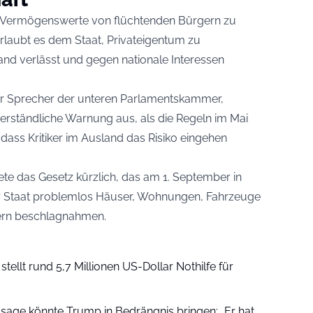
e, Vermögenswerte von flüchtenden Bürgern zu
laubt es dem Staat, Privateigentum zu
and verlässt und gegen nationale Interessen
er Sprecher der unteren Parlamentskammer,
rständliche Warnung aus, als die Regeln im Mai
, dass Kritiker im Ausland das Risiko eingehen
ete das Gesetz kürzlich, das am 1. September in
n der Staat problemlos Häuser, Wohnungen, Fahrzeuge
ikern beschlagnahmen.
tellt rund 5,7 Millionen US-Dollar Nothilfe für
age könnte Trump in Bedrängnis bringen: „Er hat