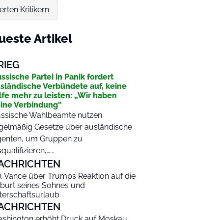
rten Kritikern
ueste Artikel
RIEG
ssische Partei in Panik fordert
sländische Verbündete auf, keine
lfe mehr zu leisten: „Wir haben
ine Verbindung“
ssische Wahlbeamte nutzen
gelmäßig Gesetze über ausländische
enten, um Gruppen zu
squalifizieren,…...
ACHRICHTEN
D. Vance über Trumps Reaktion auf die
burt seines Sohnes und
terschaftsurlaub
ACHRICHTEN
shington erhöht Druck auf Moskau