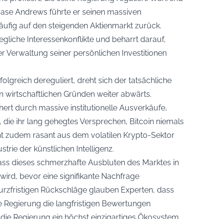
 Base Andrews führte er seinen massiven
ufig auf den steigenden Aktienmarkt zurück.
egliche Interessenkonflikte und beharrt darauf,
er Verwaltung seiner persönlichen Investitionen
greich dereguliert, dreht sich der tatsächliche
 wirtschaftlichen Gründen weiter abwärts.
ert durch massive institutionelle Ausverkäufe,
 die ihr lang gehegtes Versprechen, Bitcoin niemals
ieht zudem rasant aus dem volatilen Krypto-Sektor
strie der künstlichen Intelligenz.
ss dieses schmerzhafte Ausbluten des Marktes in
rd, bevor eine signifikante Nachfrage
urzfristigen Rückschläge glauben Experten, dass
e Regierung die langfristigen Bewertungen
at die Regierung ein höchst einzigartiges Ökosystem