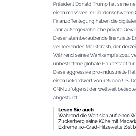
Präsident Donald Trump hat seine neu
einen massiven, milliardenschweren
Finanzoffenlegung
haben die digital
Jahr außergewöhnliche private Gewinn
Dieser atemberaubende finanzielle Er
verheerenden Marktcrash, der derzeit
Während seines Wahlkampfs 2024 vers
unbestrittene globale Hauptstadt f
Diese aggressive pro-industrielle Hal
einen Rekordwert von 126.000 US-Dol
CNN
zufolge ist der weltweit belieb
abgestürzt.
Lesen Sie auch
Während die Welt sich auf einen Wi
Zuckerberg seine Kühe mit Macad
Extreme 40-Grad-Hitzewelle löst b