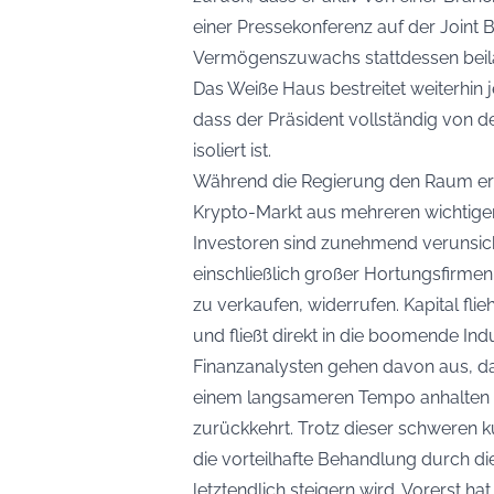
einer Pressekonferenz auf der Joint
Vermögenszuwachs stattdessen beilä
Das Weiße Haus bestreitet weiterhin j
dass der Präsident vollständig von d
isoliert ist.
Während die Regierung den Raum erfol
Krypto-Markt aus mehreren wichtigen
Investoren sind zunehmend verunsich
einschließlich großer Hortungsfirmen,
zu verkaufen, widerrufen. Kapital fl
und fließt direkt in die boomende Indu
Finanzanalysten gehen davon aus, da
einem langsameren Tempo anhalten wi
zurückkehrt. Trotz dieser schweren k
die vorteilhafte Behandlung durch di
letztendlich steigern wird. Vorerst h