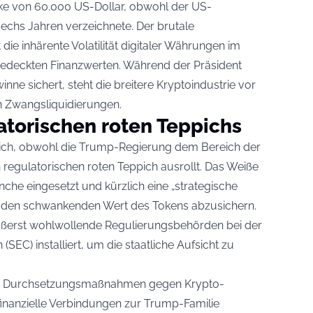
rke von 60.000 US-Dollar, obwohl der US-
sechs Jahren verzeichnete. Der brutale
ie inhärente Volatilität digitaler Währungen im
h gedeckten Finanzwerten. Während der Präsident
ne sichert, steht die breitere Kryptoindustrie vor
n Zwangsliquidierungen.
atorischen roten Teppichs
sich, obwohl die Trump-Regierung dem Bereich der
 regulatorischen roten Teppich ausrollt. Das Weiße
nche eingesetzt und kürzlich eine „strategische
 den schwankenden Wert des Tokens abzusichern.
äußerst wohlwollende Regulierungsbehörden bei der
EC) installiert, um die staatliche Aufsicht zu
ere Durchsetzungsmaßnahmen gegen Krypto-
 finanzielle Verbindungen zur Trump-Familie