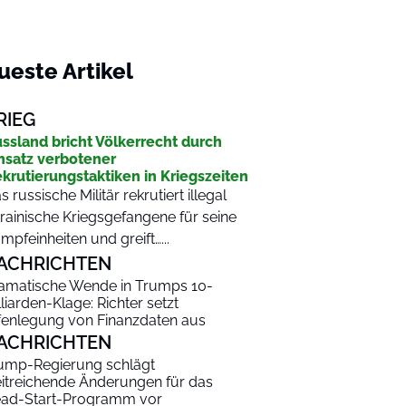
ueste Artikel
RIEG
ssland bricht Völkerrecht durch
nsatz verbotener
krutierungstaktiken in Kriegszeiten
s russische Militär rekrutiert illegal
rainische Kriegsgefangene für seine
mpfeinheiten und greift…...
ACHRICHTEN
amatische Wende in Trumps 10-
lliarden-Klage: Richter setzt
fenlegung von Finanzdaten aus
ACHRICHTEN
ump-Regierung schlägt
itreichende Änderungen für das
ad-Start-Programm vor