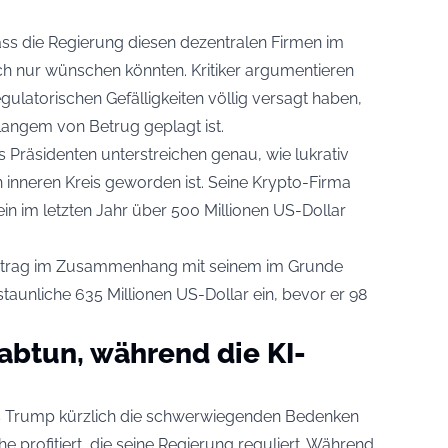
ass die Regierung diesen dezentralen Firmen im
ch nur wünschen könnten. Kritiker argumentieren
egulatorischen Gefälligkeiten völlig versagt haben,
t langem von Betrug geplagt ist.
s Präsidenten unterstreichen genau, wie lukrativ
n inneren Kreis geworden ist. Seine Krypto-Firma
lein im letzten Jahr über 500 Millionen US-Dollar
ertrag im Zusammenhang mit seinem im Grunde
aunliche 635 Millionen US-Dollar ein, bevor er 98
 abtun, während die KI-
es Trump kürzlich die schwerwiegenden Bedenken
he profitiert, die seine Regierung reguliert. Während