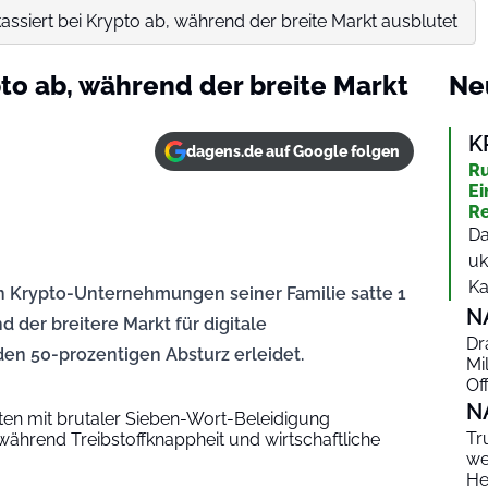
ssiert bei Krypto ab, während der breite Markt ausblutet
pto ab, während der breite Markt
Ne
K
dagens.de auf Google folgen
Ru
Ei
Re
Da
uk
Ka
n Krypto-Unternehmungen seiner Familie satte 1
N
d der breitere Markt für digitale
Dr
n 50-prozentigen Absturz erleidet.
Mi
Of
N
n mit brutaler Sieben-Wort-Beleidigung
Tr
ährend Treibstoffknappheit und wirtschaftliche
we
He