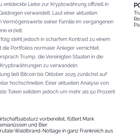
 entdeckte Liebe zur Kryptowährung offiziell in
P
 Geldregen verwandelt.
Laut einer aktuellen
Tr
Re
en Vermögenswerte seiner Familie im vergangenen
Pa
e erzielt.
folg steht jedoch in scharfem Kontrast zu einem
 die Portfolios normaler Anleger vernichtet.
prach Trump, die Vereinigten Staaten in die
ür Kryptowährungen zu verwandeln.
tung ließ Bitcoin bis Oktober 2025 zunächst auf
lar hochschnellen. Einer aktuellen Analyse von
teste Token seitdem jedoch um mehr als 50 Prozent
rtschaftsabsturz vorbereitet, füttert Mark
amianüssen und Bier
rutale Waldbrand-Notlage in ganz Frankreich aus