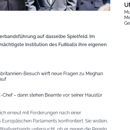
U
Mu
Me
Ge
d Verbandsführung auf dasselbe Spielfeld. Im
 mächtigste Institution des Fußballs ihre eigenen
ßbritannien-Besuch wirft neue Fragen zu Meghan
auf
CE-Chef – dann stehen Beamte vor seiner Haustür
 sich erneut mit Forderungen nach einer
 Europäischen Parlaments konfrontiert. Sie wollen,
ßballverbands untersucht, ob er gegen die Regeln