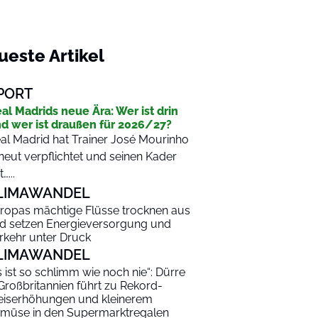
ueste Artikel
PORT
al Madrids neue Ära: Wer ist drin
d wer ist draußen für 2026/27?
al Madrid hat Trainer José Mourinho
neut verpflichtet und seinen Kader
…...
LIMAWANDEL
ropas mächtige Flüsse trocknen aus
d setzen Energieversorgung und
rkehr unter Druck
LIMAWANDEL
s ist so schlimm wie noch nie“: Dürre
 Großbritannien führt zu Rekord-
eiserhöhungen und kleinerem
müse in den Supermarktregalen