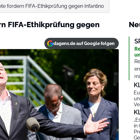
e fordern FIFA-Ethikprüfung gegen Infantino
n FIFA-Ethikprüfung gegen
Ne
S
dagens.de auf Google folgen
Re
un
Re
er
mit
K
Eu
un
Ve
K
„E
in
Pr
Ge