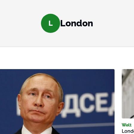
London
L
Welt
Lond