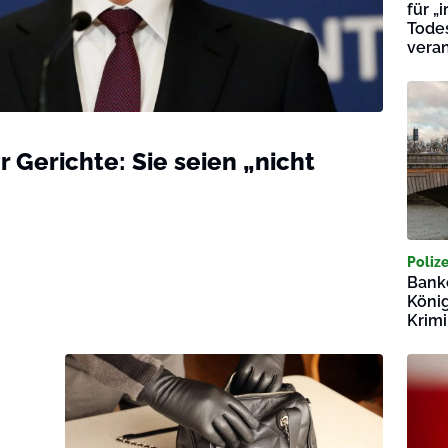
für „
Tode
veran
r Gerichte: Sie seien „nicht
Polize
Bank
Köni
Krim