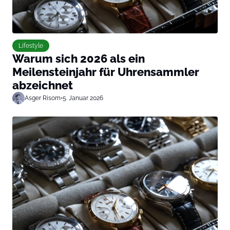
Lifestyle
Warum sich 2026 als ein
Meilensteinjahr für Uhrensammler
abzeichnet
Asger Risom
•
5. Januar 2026