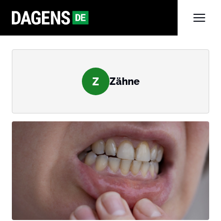
Z
Zähne