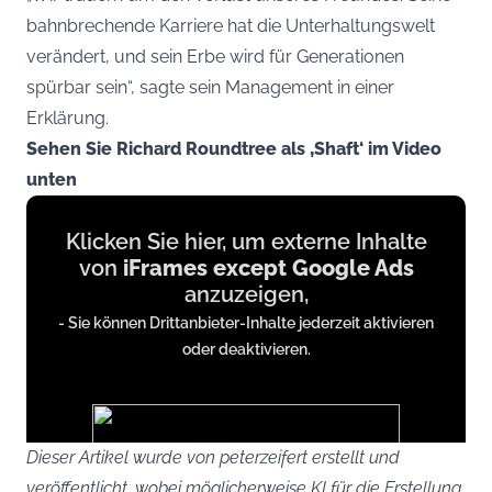
bahnbrechende Karriere hat die Unterhaltungswelt
verändert, und sein Erbe wird für Generationen
spürbar sein“, sagte sein Management in einer
Erklärung.
Sehen Sie Richard Roundtree als ‚Shaft‘ im Video
unten
Display
Klicken Sie hier, um externe Inhalte
content
von
iFrames except Google Ads
from
anzuzeigen,
iFrames
- Sie können Drittanbieter-Inhalte jederzeit aktivieren
except
oder deaktivieren.
Google
Ads
Dieser Artikel wurde von peterzeifert erstellt und
veröffentlicht, wobei möglicherweise KI für die Erstellung