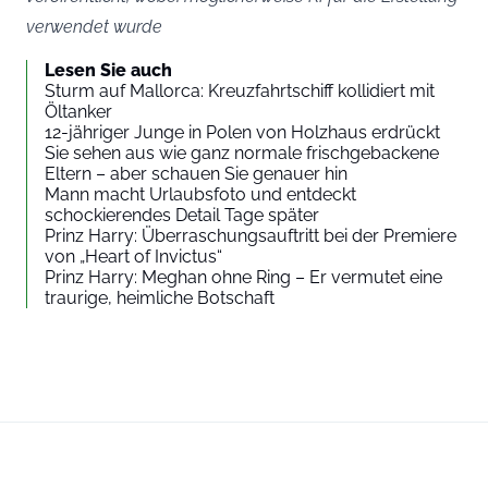
verwendet wurde
Sie stimmen zu, externe Inhalte von Drittanbietern anzuzeigen. Es
Lesen Sie auch
ist möglich, dass personenbezogene Daten an den Anbieter der
Sturm auf Mallorca: Kreuzfahrtschiff kollidiert mit
Inhalte und andere Drittanbieter-Dienste übermittelt werden.
Öltanker
12-jähriger Junge in Polen von Holzhaus erdrückt
Sie sehen aus wie ganz normale frischgebackene
Externer Inhalt
Mehr dazu in unserer
Eltern – aber schauen Sie genauer hin
Datenschutzerklärung
Mann macht Urlaubsfoto und entdeckt
schockierendes Detail Tage später
Prinz Harry: Überraschungsauftritt bei der Premiere
von „Heart of Invictus“
Prinz Harry: Meghan ohne Ring – Er vermutet eine
traurige, heimliche Botschaft