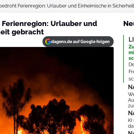
bedroht Ferienregion: Urlauber und Einheimische in Sicherhei
 Ferienregion: Urlauber und
Ne
heit gebracht
L
dagens.de auf Google folgen
Zu
mi
sc
De
Fr
sc
N
We
Au
zu
N
KI
da
N