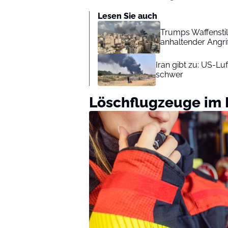
Lesen Sie auch
Trumps Waffenstil
anhaltender Angri
Iran gibt zu: US-L
schwer
Löschflugzeuge im 