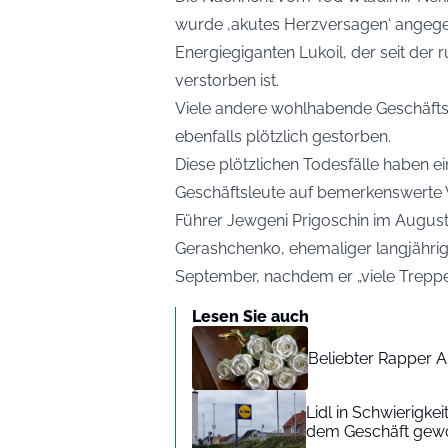
wurde ‚akutes Herzversagen‘ angege
Energiegiganten Lukoil, der seit der r
verstorben ist.
Viele andere wohlhabende Geschäftsl
ebenfalls plötzlich gestorben.
Diese plötzlichen Todesfälle haben 
Geschäftsleute auf bemerkenswerte W
Führer Jewgeni Prigoschin im August
Gerashchenko, ehemaliger langjähriger
September, nachdem er „viele Treppen
Lesen Sie auch
Beliebter Rapper A
Lidl in Schwierigke
dem Geschäft gew