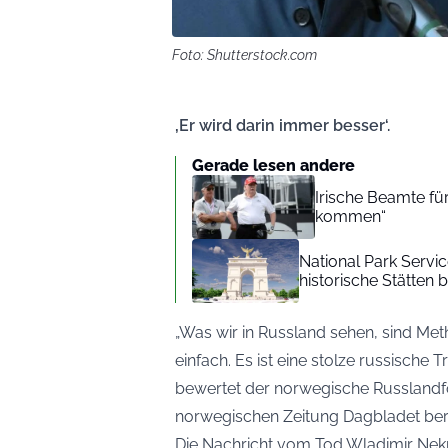
Foto: Shutterstock.com
‚Er wird darin immer besser‘.
Gerade lesen andere
Irische Beamte f
kommen“
National Park Serv
historische Stätten 
„Was wir in Russland sehen, sind Me
einfach. Es ist eine stolze russische 
bewertet der norwegische Russlandf
norwegischen Zeitung
Dagbladet
ber
Die Nachricht vom Tod Wladimir Nek