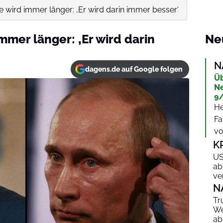
te wird immer länger: ‚Er wird darin immer besser‘
immer länger: ‚Er wird darin
Ne
N
dagens.de auf Google folgen
Üb
Ne
9/
He
Fa
vo
K
US
ab
ve
N
Tr
We
ab