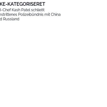
KKE-KATEGORISERET
I-Chef Kash Patel schließt
strittenes Polizeibündnis mit China
d Russland