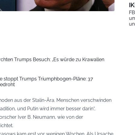
I
FB
um
un
ürchten Trumps Besuch: „Es würde zu Krawallen
ice stoppt Trumps Triumphbogen-Pläne: 37
bedroht
thoden aus der Stalin-Ära. Menschen verschwinden
Tradition, und Putin wird immer besser darin“,
orscher Iver B. Neumann, wie von der
ichtet.
rasows kam erst vor wenigen Wochen. Als Ursache