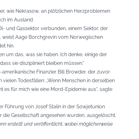
der, wie Nekrasow, an plötzlichen Herzproblemen
uch im Ausland.
Öl- und Gassektor verbunden, einem Sektor, der
e“, weist Aage Borchgrevin vom Norwegischen
t hin.
en um das, was sie haben. Ich denke, einige der
ass sie diszipliniert bleiben müssen.“
h-amerikanische Finanzier Bill Browder, der zuvor
ach vielen Todesfällen: „Wenn Menschen in derselben
ht es für mich wie eine Mord-Epidemie aus“, sagte
r Führung von Josef Stalin in der Sowjetunion
für die Gesellschaft angesehen wurden, ausgelöscht.
n erstellt und veröffentlicht, wobei möglicherweise