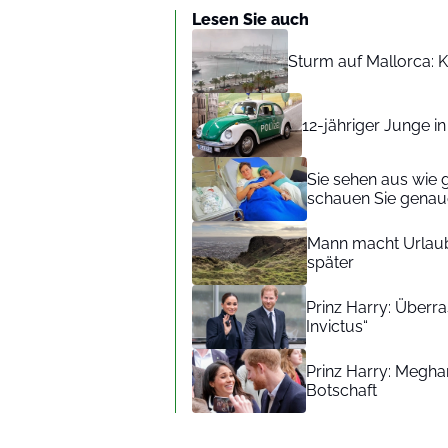
Lesen Sie auch
Sturm auf Mallorca: Kr
12-jähriger Junge i
Sie sehen aus wie 
schauen Sie genaue
Mann macht Urlaub
später
Prinz Harry: Überra
Invictus“
Prinz Harry: Meghan
Botschaft