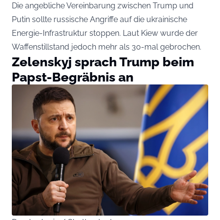
Die angebliche Vereinbarung zwischen Trump und
Putin sollte russische Angriffe auf die ukrainische
Energie-Infrastruktur stoppen. Laut Kiew wurde der
Waffenstillstand jedoch mehr als 30-mal gebrochen.
Zelenskyj sprach Trump beim
Papst-Begräbnis an