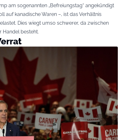
rump am sogenannten „Befreiungstag“ angekündigt
oll auf kanadische Waren –, ist das Verhältnis
elastet. Dies wiegt umso schwerer, da zwischen
er Handel besteht.
errat