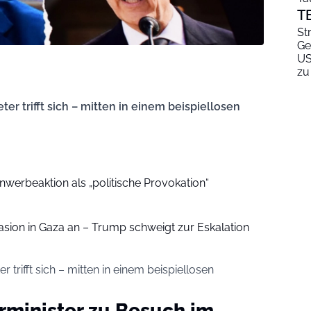
T
St
Ge
US
zu
r trifft sich – mitten in einem beispiellosen
Anwerbeaktion als „politische Provokation“
vasion in Gaza an – Trump schweigt zur Eskalation
trifft sich – mitten in einem beispiellosen
rminister zu Besuch im