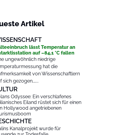
ueste Artikel
ISSENSCHAFT
lteeinbruch lässt Temperatur an
tarktisstation auf –84,1 °C fallen
ne ungewöhnlich niedrige
mperaturmessung hat die
fmerksamkeit von Wissenschaftlern
f sich gezogen,…...
ULTUR
lans Odyssee: Ein verschlafenes
zilianisches Eiland rüstet sich für einen
n Hollywood angetriebenen
urismusboom
ESCHICHTE
alins Kanalprojekt wurde für
usende zur Todesfalle