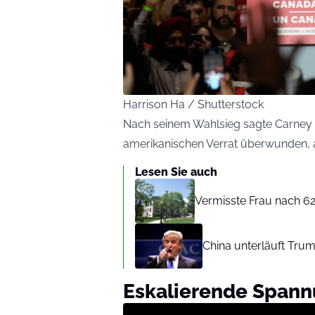
Harrison Ha / Shutterstock
Nach seinem Wahlsieg sagte Carney i
amerikanischen Verrat überwunden, a
Lesen Sie auch
Vermisste Frau nach 6
China unterläuft Trum
Eskalierende Span