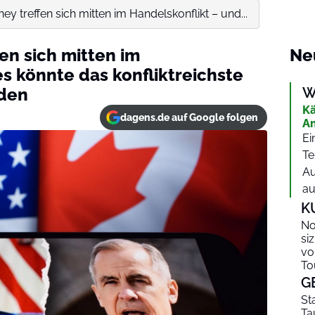
y treffen sich mitten im Handelskonflikt – und...
en sich mitten im
Ne
s könnte das konfliktreichste
rden
W
Kä
dagens.de auf Google folgen
An
Ei
Te
Au
au
K
No
si
vo
To
G
St
Ta