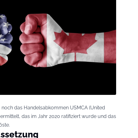
rump noch das Handelsabkommen USMCA (United
ittelt, das im Jahr 2020 ratifiziert wurde und das
ste.
ussetzung