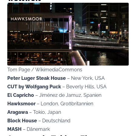
Tom Page / WikimediaCommons
Peter Luger Steak House
– New York, USA
CUT by Wolfgang Puck
– Beverly Hills, USA
El Capricho
– Jiménez de Jamuz, Spanien
Hawksmoor
– London, Großbritannien
Aragawa
– Tokio, Japan
Block House
– Deutschland
MASH
– Dänemark