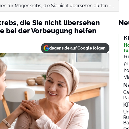
en für Magenkrebs, die Sie nicht übersehen dürfen –...
rebs, die Sie nicht übersehen
Ne
ie bei der Vorbeugung helfen
K
Ho
dagens.de auf Google folgen
fü
Fü
pr
ho
Vie
N
Ca
Pa
K
Un
Ru
Bä