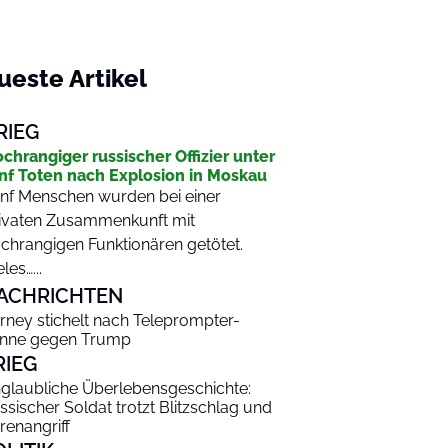
ueste Artikel
RIEG
chrangiger russischer Offizier unter
nf Toten nach Explosion in Moskau
nf Menschen wurden bei einer
ivaten Zusammenkunft mit
chrangigen Funktionären getötet.
les…...
ACHRICHTEN
rney stichelt nach Teleprompter-
nne gegen Trump
RIEG
glaubliche Überlebensgeschichte:
ssischer Soldat trotzt Blitzschlag und
renangriff