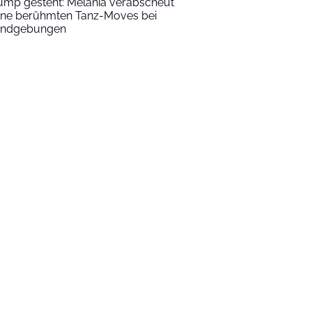
ump gesteht: Melania verabscheut
ine berühmten Tanz-Moves bei
ndgebungen