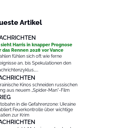
ueste Artikel
ACHRICHTEN
 sieht Harris in knapper Prognose
r das Rennen 2028 vor Vance
hlen fühlen sich oft wie ferne
eignisse an, bis Spekulationen den
chrichtenzyklus…...
ACHRICHTEN
rainische Kinos schneiden russischen
ng aus neuem „Spider-Man“-Film
RIEG
tobahn in die Gefahrenzone: Ukraine
abliert Feuerkontrolle über wichtige
raßen zur Krim
ACHRICHTEN