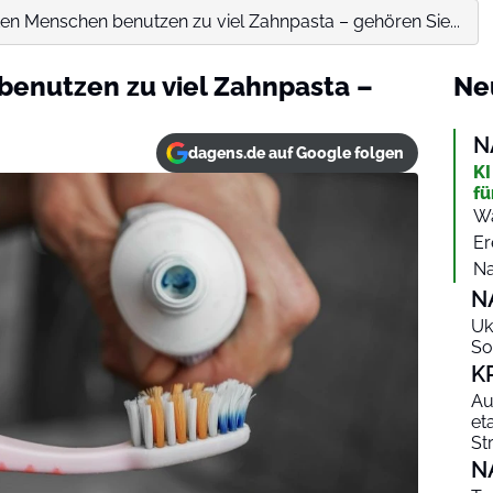
ten Menschen benutzen zu viel Zahnpasta – gehören Sie...
benutzen zu viel Zahnpasta –
Ne
N
dagens.de auf Google folgen
KI
fü
Wa
Er
Na
N
Uk
So
K
Au
et
St
N