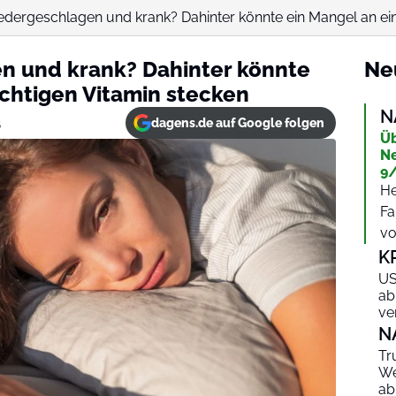
edergeschlagen und krank? Dahinter könnte ein Mangel an ein
n und krank? Dahinter könnte
Ne
chtigen Vitamin stecken
N
dagens.de auf Google folgen
5
Üb
Ne
9/
He
Fa
vo
K
US
ab
ve
N
Tr
We
ab