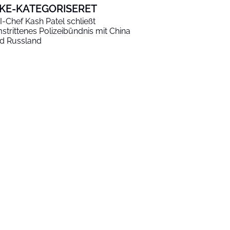
KKE-KATEGORISERET
I-Chef Kash Patel schließt
strittenes Polizeibündnis mit China
d Russland