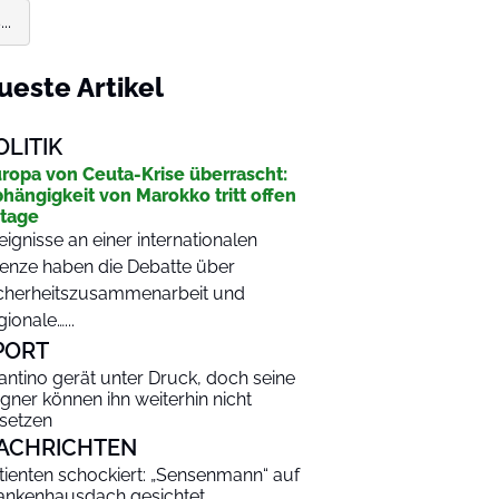
..
ueste Artikel
OLITIK
ropa von Ceuta-Krise überrascht:
hängigkeit von Marokko tritt offen
tage
eignisse an einer internationalen
enze haben die Debatte über
cherheitszusammenarbeit und
gionale…...
PORT
fantino gerät unter Druck, doch seine
gner können ihn weiterhin nicht
setzen
ACHRICHTEN
tienten schockiert: „Sensenmann“ auf
ankenhausdach gesichtet