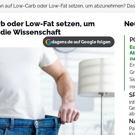
an auf Low-Carb oder Low-Fat setzen, um abzunehmen? Das.
rb oder Low-Fat setzen, um
Ne
die Wissenschaft
P
dagens.de auf Google folgen
Eu
Ab
zu
Er
Gr
Si
re
S
In
Ge
ab
N
Pa
Kr