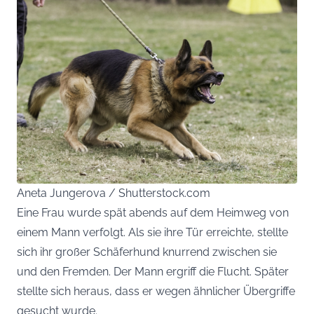
Aneta Jungerova / Shutterstock.com
Eine Frau wurde spät abends auf dem Heimweg von
einem Mann verfolgt. Als sie ihre Tür erreichte, stellte
sich ihr großer Schäferhund knurrend zwischen sie
und den Fremden. Der Mann ergriff die Flucht. Später
stellte sich heraus, dass er wegen ähnlicher Übergriffe
gesucht wurde.