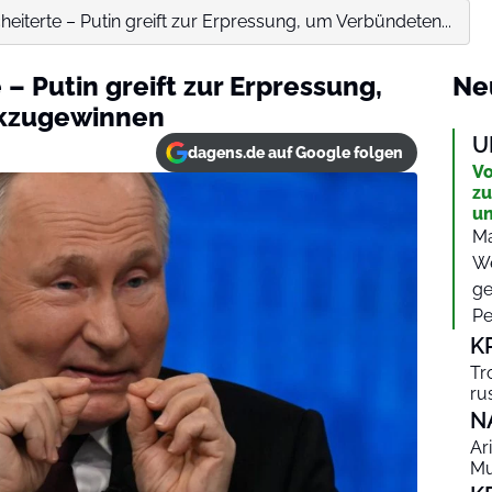
heiterte – Putin greift zur Erpressung, um Verbündeten...
 – Putin greift zur Erpressung,
Ne
kzugewinnen
U
dagens.de auf Google folgen
Vo
zu
un
Ma
We
ge
Pe
K
Tr
ru
N
Ar
Mu