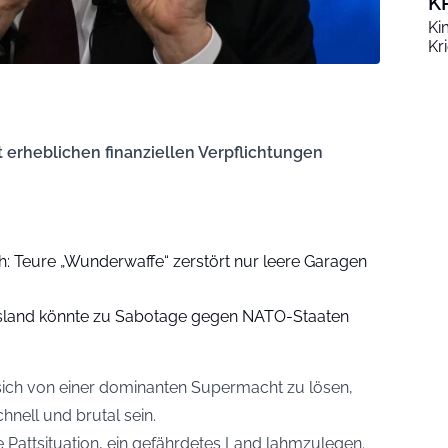
K
Ki
Kr
it erheblichen finanziellen Verpflichtungen
ch: Teure „Wunderwaffe“ zerstört nur leere Garagen
ssland könnte zu Sabotage gegen NATO-Staaten
 sich von einer dominanten Supermacht zu lösen,
hnell und brutal sein.
 Pattsituation, ein gefährdetes Land lahmzulegen.