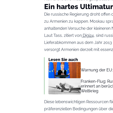
Ein hartes Ultimat
Die russische Regierung droht offen 
zu Armenien zu kappen. Moskau spra
anhaltenden Versuche der kleineren 
Laut Tass, zitiert von
Digi24
, sind rus
Lieferabkommen aus dem Jahr 2013 
versorgt Armenien derzeit mit essen
Lesen Sie auch
Warnung der EU: 
Franken-Flug: R
erinnert an berü
Weltkrieg
Diese lebenswichtigen Ressourcen fli
präferenziellen Bedingungen über die 