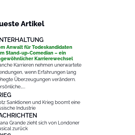
ueste Artikel
NTERHALTUNG
m Anwalt für Todeskandidaten
m Stand-up-Comedian – ein
gewöhnlicher Karrierewechsel
nche Karrieren nehmen unerwartete
ndungen, wenn Erfahrungen lang
hegte Überzeugungen verändern.
rsönliche…...
RIEG
otz Sanktionen und Krieg boomt eine
ssische Industrie
ACHRICHTEN
iana Grande zieht sich von Londoner
sical zurück