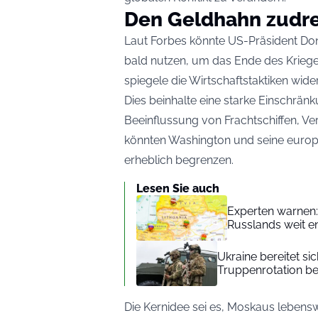
Den Geldhahn zudr
Laut Forbes könnte US-Präsident Do
bald nutzen, um das Ende des Krieges
spiegele die Wirtschaftstaktiken wide
Dies beinhalte eine starke Einschrän
Beeinflussung von Frachtschiffen, V
könnten Washington und seine europä
erheblich begrenzen.
Lesen Sie auch
Experten warnen:
Russlands weit en
Ukraine bereitet s
Truppenrotation be
Die Kernidee sei es, Moskaus lebens