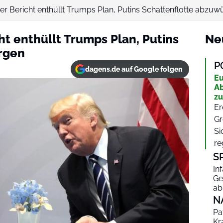
er Bericht enthüllt Trumps Plan, Putins Schattenflotte abzu
t enthüllt Trumps Plan, Putins
Ne
rgen
P
dagens.de auf Google folgen
Eu
Ab
zu
Er
Gr
Si
re
S
In
Ge
ab
N
Pa
Kr