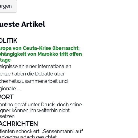
würgen
ueste Artikel
OLITIK
ropa von Ceuta-Krise überrascht:
hängigkeit von Marokko tritt offen
tage
eignisse an einer internationalen
enze haben die Debatte über
cherheitszusammenarbeit und
gionale…...
PORT
fantino gerät unter Druck, doch seine
gner können ihn weiterhin nicht
setzen
ACHRICHTEN
tienten schockiert: „Sensenmann“ auf
ankenhausdach gesichtet