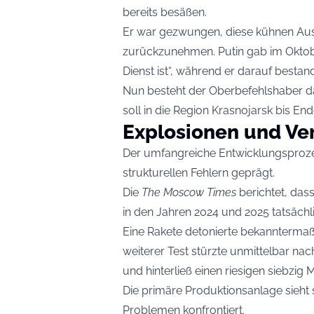
bereits besäßen.
Er war gezwungen, diese kühnen Au
zurückzunehmen. Putin gab im Oktober
Dienst ist“, während er darauf bestand
Nun besteht der Oberbefehlshaber dar
soll in die Region Krasnojarsk bis En
Explosionen und Ve
Der umfangreiche Entwicklungsproze
strukturellen Fehlern geprägt.
Die
The Moscow Times
berichtet, dass
in den Jahren 2024 und 2025 tatsächl
Eine Rakete detonierte bekanntermaße
weiterer Test stürzte unmittelbar nac
und hinterließ einen riesigen siebzig 
Die primäre Produktionsanlage sieht s
Problemen konfrontiert.