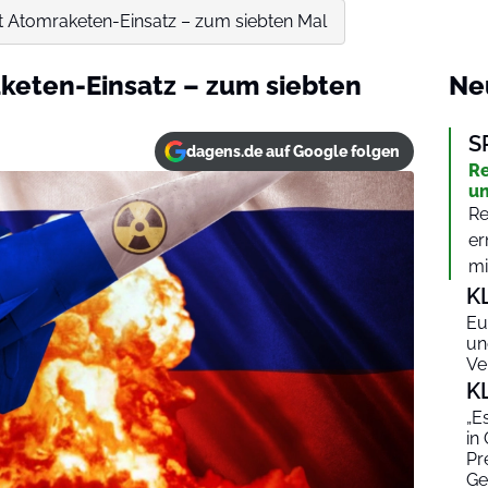
ht Atomraketen-Einsatz – zum siebten Mal
aketen-Einsatz – zum siebten
Ne
S
dagens.de auf Google folgen
Re
un
Re
er
mit
K
Eu
un
Ve
K
„E
in
Pr
Ge