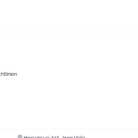
htlinien
Horsensvej 72A, 7100 Vejle