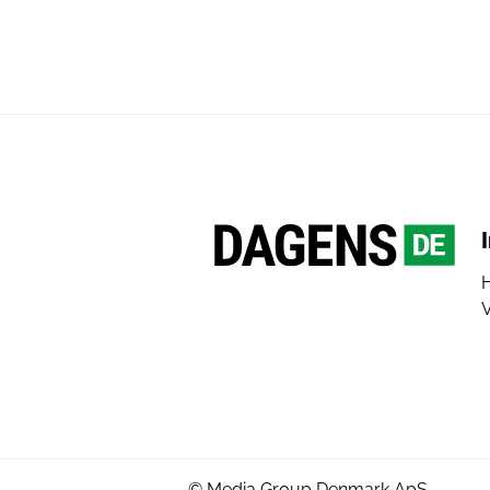
V
© Media Group Denmark ApS