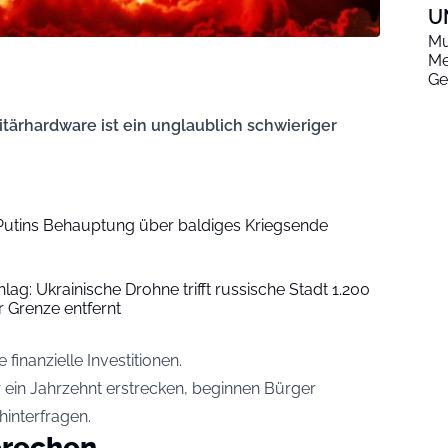
U
Mu
Me
Ge
ärhardware ist ein unglaublich schwieriger
 Putins Behauptung über baldiges Kriegsende
hlag: Ukrainische Drohne trifft russische Stadt 1.200
r Grenze entfernt
finanzielle Investitionen.
 ein Jahrzehnt erstrecken, beginnen Bürger
 hinterfragen.
prechen