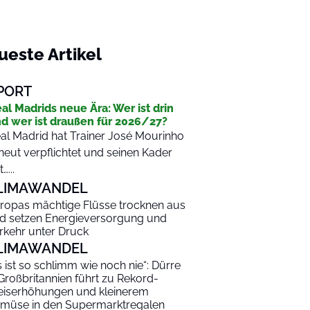
ueste Artikel
PORT
al Madrids neue Ära: Wer ist drin
d wer ist draußen für 2026/27?
al Madrid hat Trainer José Mourinho
neut verpflichtet und seinen Kader
…...
LIMAWANDEL
ropas mächtige Flüsse trocknen aus
d setzen Energieversorgung und
rkehr unter Druck
LIMAWANDEL
s ist so schlimm wie noch nie“: Dürre
 Großbritannien führt zu Rekord-
eiserhöhungen und kleinerem
müse in den Supermarktregalen